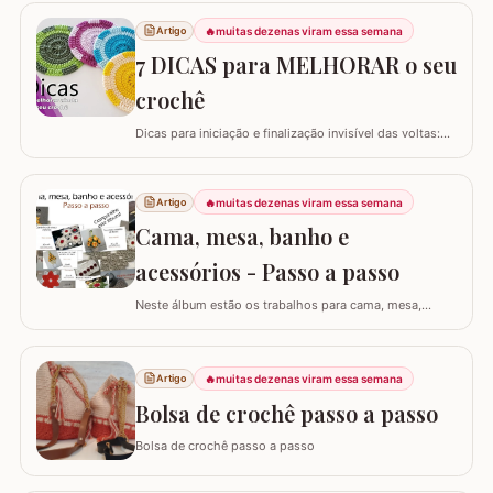
🔥
muitas dezenas viram essa semana
Artigo
7 DICAS para MELHORAR o seu
crochê
Dicas para iniciação e finalização invisível das voltas:
Ajustar a tensão do fio e usar truques específicos
garante um acabamento quase imperceptível nas
iniciações e finalizações das voltas, resultando em um
🔥
muitas dezenas viram essa semana
Artigo
trabalho mais elegante. Variações de pontos com o
Cama, mesa, banho e
falso ponto alto: Experimentar…
acessórios - Passo a passo
Neste álbum estão os trabalhos para cama, mesa,
banho e acessórios. Para ver o passo a passo basta
clicar nas imagens! Trilhos/caminhos e centro de mesa
Sousplat Puxa-saco e porta-pano de prato Squares para
🔥
muitas dezenas viram essa semana
Artigo
colcha de cama Outros Álbuns que temos no blog
Bolsa de crochê passo a passo
Bolsa de crochê passo a passo