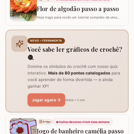
arredondado, ideal para tapetes, mantas e…
Flor de algodão passo a passo
Hoje trago para vocês um tutorial completo de uma
peça encantadora: a Flor de Algodão em crochê. Esta
flor possui 12 pétalas e uma base quadrada (square)
perfeitamente adaptada para facilitar a continuidade do
seu trabalho manual, seja em colchas, caminhos de
NOVO • FERRAMENTA
mesa ou tapetes. Vamos aprender com…
Você sabe ler gráficos de crochê?
🧶
Domine os símbolos do crochê com nosso quiz
interativo.
Mais de 80 pontos catalogados
para
você aprender de forma divertida — e ainda
ganhar XP!
Jogar agora
Grátis • 2 min
🔥
muitas dezenas viram essa semana
Artigo
Jogo de banheiro camélia passo