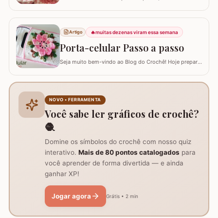
criação da artesã LUCIANA DE ASSUNÇÃO que
gentilmente nos presenteou com a possibilidade de
postar o passo a passo aqui. Uma flor que com certeza
vai valorizar seus trabalhos. Barbante barroco
🔥
muitas dezenas viram essa semana
Artigo
multicolor amarelo – 9368 Barbante barroco multicolor
Porta-celular Passo a passo
R
Seja muito bem-vindo ao Blog do Crochê! Hoje preparei
um tutorial completo de um acessório que é pura
praticidade: um PORTA-CELULAR em crochê. Além de
ser uma peça linda para guardar o aparelho e o
carregador dentro da bolsa, ele funciona como um
NOVO • FERRAMENTA
suporte inteligente na hora de carregar seu…
Você sabe ler gráficos de crochê?
🧶
Domine os símbolos do crochê com nosso quiz
interativo.
Mais de 80 pontos catalogados
para
você aprender de forma divertida — e ainda
ganhar XP!
Jogar agora
Grátis • 2 min