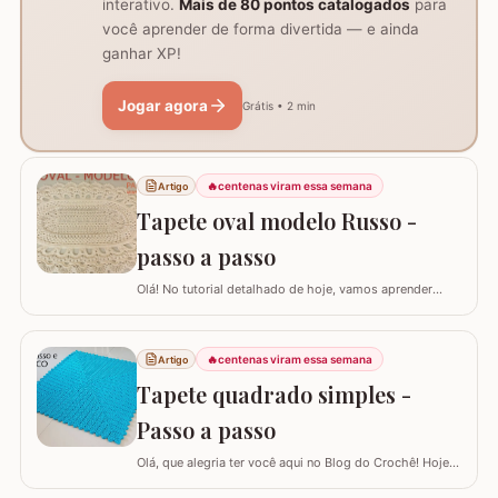
interativo.
Mais de 80 pontos catalogados
para
você aprender de forma divertida — e ainda
ganhar XP!
Jogar agora
Grátis • 2 min
🔥
centenas viram essa semana
Artigo
Tapete oval modelo Russo -
passo a passo
Olá! No tutorial detalhado de hoje, vamos aprender
como confeccionar este lindo TAPETE OVAL MODELO
RUSSO. Recentemente, postamos aqui no blog a versão
redonda deste modelo, e você pode conferir clicando
🔥
centenas viram essa semana
Artigo
AQUI. Este é um trabalho clássico que combina com
Tapete quadrado simples -
vários ambientes e é uma excelente…
Passo a passo
Olá, que alegria ter você aqui no Blog do Crochê! Hoje
preparei um tutorial completo para confeccionarmos