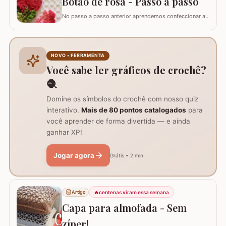
Botão de rosa - Passo a passo
No passo a passo anterior aprendemos confeccionar a
flor que compõe este ramo, agora vamos aprender
passo a passo este lindo botão de rosa em crochê. Este
botão aprendi com a amiga Ângela Prates Crochê do
grupo Viciadas em crochê. Fiz o passo a passo com
NOVO • FERRAMENTA
algumas poucas diferenças e também para auxil
Você sabe ler gráficos de crochê?
🧶
Domine os símbolos do crochê com nosso quiz
interativo.
Mais de 80 pontos catalogados
para
você aprender de forma divertida — e ainda
ganhar XP!
Jogar agora
Grátis • 2 min
🔥
centenas viram essa semana
Artigo
Capa para almofada - Sem
zíper!