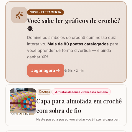
passo a passo detalhado foi preparado para que você
crie uma peça volumosa e encantadora, perfeita para
NOVO • FERRAMENTA
trilhos de mesa, aplicações em tapetes ou…
Você sabe ler gráficos de crochê?
🧶
Domine os símbolos do crochê com nosso quiz
interativo.
Mais de 80 pontos catalogados
para
você aprender de forma divertida — e ainda
ganhar XP!
Jogar agora
Grátis • 2 min
🔥
muitas dezenas viram essa semana
Artigo
Capa para almofada em crochê
com sobra de fio
Neste passo a passo vou ajudar você fazer a capa para
almofada com sobra de fios! Aqui no blog já tenho o
passo a passo do tapete, mas desta vez vou mostrar