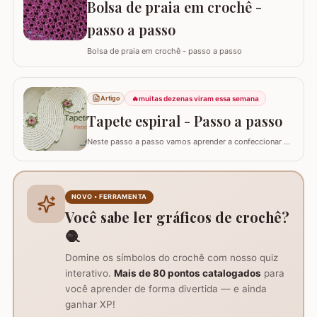
Bolsa de praia em crochê -
passo a passo
Bolsa de praia em crochê - passo a passo
🔥
muitas dezenas viram essa semana
Artigo
Tapete espiral - Passo a passo
Neste passo a passo vamos aprender a confeccionar o
TAPETE ESPIRAL. Um belíssimo trabalho que também
pode ser utilizado como trilho de mesa. Utilizei os fios
Barroco Maxcolor nº8 para o tapete e Barroco
multicolor para contorno, flores e folhas. Se for utilizar
NOVO • FERRAMENTA
como trilho de mesa aconselho um fio…
Você sabe ler gráficos de crochê?
🧶
Domine os símbolos do crochê com nosso quiz
interativo.
Mais de 80 pontos catalogados
para
você aprender de forma divertida — e ainda
ganhar XP!