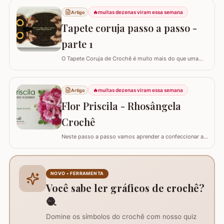
🔥
muitas dezenas viram essa semana
Artigo
Tapete coruja passo a passo -
parte 1
O Tapete Coruja de Crochê é muito mais do que uma
peça utilitária; é um clássico que une a simbologia da
sabedoria com a delicadeza do feito à mão. Embora a
coruja real consiga girar o pescoço em 270°, a nossa
🔥
muitas dezenas viram essa semana
Artigo
versão em crochê é ainda mais versátil: podemos criá-
Flor Priscila - Rhosângela
la em todas as cores e estilos,…
Crochê
Neste passo a passo vamos aprender a confeccionar a
FLOR PRISCILA criada pela artesã Rhosângela. Para
conhecer, curtir e adquirir os trabalhos desta artesã
visite a página RHOSÂNGELA ARTES EM CROCHÊ e não
deixem de se inscrever em seu canal no YouTube –&gt;
NOVO • FERRAMENTA
AQUI. Já temos disponível aqui no blog…
Você sabe ler gráficos de crochê?
🧶
Domine os símbolos do crochê com nosso quiz