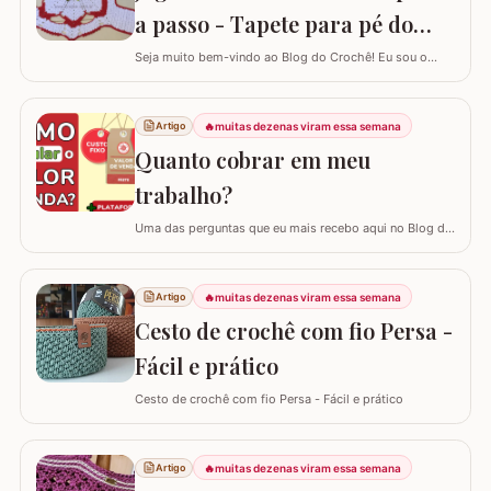
a passo - Tapete para pé do
vaso
Seja muito bem-vindo ao Blog do Crochê! Eu sou o
Samuel Ramos e hoje vamos aprender a confeccionar o
tapete camélia para o pé do vaso sanitário. Este passo
a passo foi elaborado com muito carinho para que você
🔥
muitas dezenas viram essa semana
Artigo
complete seu jogo de banheiro com perfeição. É uma
Quanto cobrar em meu
peça com encaixe preciso e um…
trabalho?
Uma das perguntas que eu mais recebo aqui no Blog do
Crochê, tanto de quem está começando quanto de
quem já tem estrada, é: "Samuel, quanto eu devo cobrar
pelas minhas peças?". Eu sei que muitas vezes o medo
🔥
muitas dezenas viram essa semana
Artigo
de cobrar o valor justo e não vender fala mais alto, mas
Cesto de crochê com fio Persa -
hoje eu quero te ajudar a mudar…
Fácil e prático
Cesto de crochê com fio Persa - Fácil e prático
🔥
muitas dezenas viram essa semana
Artigo