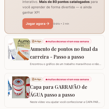
interativo.
Mais de 80 pontos catalogados
para
você aprender de forma divertida — e ainda
ganhar XP!
Jogar agora
Grátis • 2 min
🔥
muitas dezenas viram essa semana
Artigo
Aumento de pontos no final da
carreira - Passo a passo
Encontrou o gráfico de um trabalho maravilhoso e não
está conseguindo fazer? Neste passo a passo vou
explicar de forma simples como interpretar o gráfico,
calcular a quantidade de correntes para iniciar um
🔥
muitas dezenas viram essa semana
Artigo
trabalho e aumentar a quantidade de pontos no início ou
Capa para GARRAFÃO de
no final da carreira. (Link para…
ÁGUA passo a passo
Neste vídeo vou ajudar você confeccionar a CAPA PARA
GARRAFÃO de água. Um modelo que sempre faz