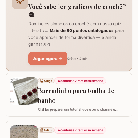
com um anel mágico ou uma argola de 10…
Você sabe ler gráficos de crochê?
🧶
Domine os símbolos do crochê com nosso quiz
interativo.
Mais de 80 pontos catalogados
para
você aprender de forma divertida — e ainda
ganhar XP!
Jogar agora
Grátis • 2 min
🔥
centenas viram essa semana
Artigo
Barradinho para toalha de
banho
Olá! Eu preparei um tutorial que é puro charme e
sofisticação para o seu banheiro. Hoje, eu vou te ensinar
como confeccionar um Barradinho para Toalha de
Banho ou Toalha de Rosto passo a passo. Esse
🔥
centenas viram essa semana
Artigo
trabalho transforma uma peça simples em um item de
decoração de luxo, ideal para presentear ou para…