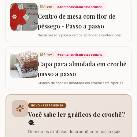
artesãos experientes ensina como criar uma peça
🔥
centenas viram essa semana
Artigo
versátil que pode ser utilizada como toalhinha de copa,
decoração de móveis ou até mesmo como aplicação
Centro de mesa com flor de
em…
pêssego - Passo a passo
Neste passo a passo vamos aprender a confeccionar
um centro de mesa com a FLOR DE PÊSSEGO. Optei por
utilizar esta flor sem relevo para que não atrapalhe se
precisar colocar algo em cima. Para este trabalho
🔥
centenas viram essa semana
Artigo
utilizei os fios Duna da Círculo S.A. Você pode utilizar os
Capa para almofada em crochê
fios Barroco maxcolor, Barroco…
passo a passo
Criação de capa de almofada em crochê sem zíper: O
tutorial ensina como fazer uma capa de 50cm x 50cm,
prática para lavar e versátil, usando crochê com fio de
algodão para um acabamento bonito e resistente.
Materiais necessários para o projeto: São
NOVO • FERRAMENTA
imprescindíveis fio de algodão nº6, agulha de…
Você sabe ler gráficos de crochê?
🧶
Domine os símbolos do crochê com nosso quiz