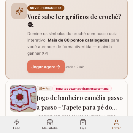
perfeitamente adaptada para facilitar a continuidade do
seu trabalho manual, seja em colchas, caminhos de
NOVO • FERRAMENTA
mesa ou tapetes. Vamos aprender com…
Você sabe ler gráficos de crochê?
🧶
Domine os símbolos do crochê com nosso quiz
interativo.
Mais de 80 pontos catalogados
para
você aprender de forma divertida — e ainda
ganhar XP!
Jogar agora
Grátis • 2 min
🔥
muitas dezenas viram essa semana
Artigo
Jogo de banheiro camélia passo
a passo - Tapete para pé do
vaso
Seja muito bem-vindo ao Blog do Crochê! Eu sou o
Samuel Ramos e hoje vamos aprender a confeccionar o
tapete camélia para o pé do vaso sanitário. Este passo
Feed
Meu Ateliê
Loja
Entrar
a passo foi elaborado com muito carinho para que você