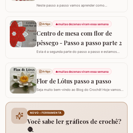
Neste passo a passo vamos aprender como
confeccionar o TAPETE PARA O PÉ DO VASO que
compõe o jogo de banheiro oval. Este jogo de banheiro
foi uma adaptação que fiz de um modelo de tapete e o
🔥
muitas dezenas viram essa semana
Artigo
passo a passo do TAPETE DO LAVABO já está
Centro de mesa com flor de
disponível aqui no blog, confira nos links abaixo! Jogo
de…
pêssego - Passo a passo parte 2
Esta é a segunda parte do passo a passo e estamos
confeccionando o centro de mesa com flor de pêssego.
Se está procurando o início do trabalho visite o link
abaixo onde também temos a lista completa de
🔥
muitas dezenas viram essa semana
Artigo
materiais. Centro de mesa com flor de pêssego - Parte 1
Tamanho do trabalho pronto: 60 cm de…
Flor de Lótus passo a passo
Seja muito bem-vindo ao Blog do Crochê! Hoje vamos
aprender, através deste tutorial completo, como
confeccionar a belíssima Flor de Lótus em crochê. Este
passo a passo detalhado foi preparado para que você
crie uma peça volumosa e encantadora, perfeita para
NOVO • FERRAMENTA
trilhos de mesa, aplicações em tapetes ou…
Você sabe ler gráficos de crochê?
🧶