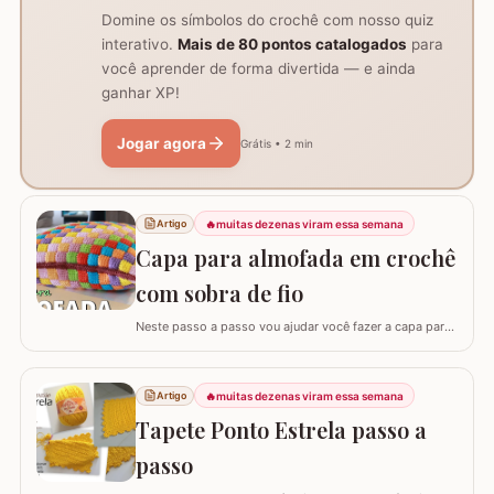
Domine os símbolos do crochê com nosso quiz
interativo.
Mais de 80 pontos catalogados
para
você aprender de forma divertida — e ainda
ganhar XP!
Jogar agora
Grátis • 2 min
🔥
muitas dezenas viram essa semana
Artigo
Capa para almofada em crochê
com sobra de fio
Neste passo a passo vou ajudar você fazer a capa para
almofada com sobra de fios! Aqui no blog já tenho o
passo a passo do tapete, mas desta vez vou mostrar
como é super fácil fazer um modelo quadrado com as
🔥
muitas dezenas viram essa semana
Artigo
bordas retas. O passo a passo está bem detalhado,
Tapete Ponto Estrela passo a
mas se sentir alguma dificuldade deixe um…
passo