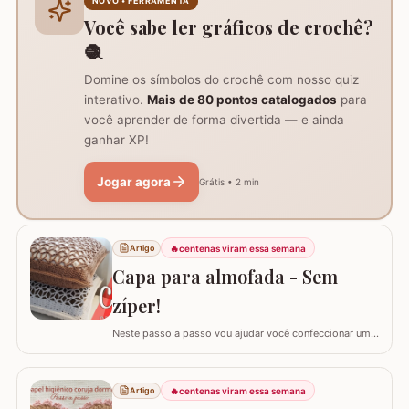
NOVO • FERRAMENTA
algumas poucas diferenças e também para auxil
Você sabe ler gráficos de crochê?
🧶
Domine os símbolos do crochê com nosso quiz
interativo.
Mais de 80 pontos catalogados
para
você aprender de forma divertida — e ainda
ganhar XP!
Jogar agora
Grátis • 2 min
🔥
centenas viram essa semana
Artigo
Capa para almofada - Sem
zíper!
Neste passo a passo vou ajudar você confeccionar uma
capa para almofada que não utiliza zíper ou botão para
fechar. Ela é toda feita apenas em crochê mas, não
vamos abrir mão da praticidade de tirar a capa quando
🔥
centenas viram essa semana
Artigo
precisar lavar. Utilizei o fio Barroco Maxcolor nº6 da