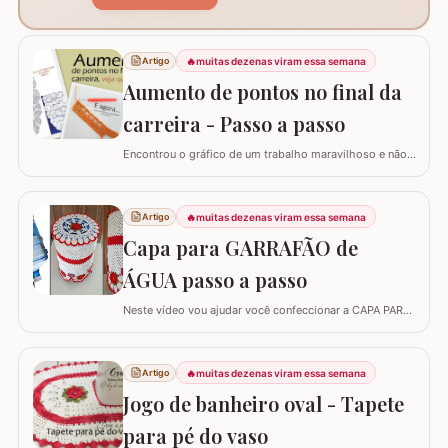
🔥
muitas dezenas viram essa semana
Artigo
Aumento de pontos no final da
carreira - Passo a passo
Encontrou o gráfico de um trabalho maravilhoso e não
está conseguindo fazer? Neste passo a passo vou
explicar de forma simples como interpretar o gráfico,
calcular a quantidade de correntes para iniciar um
🔥
muitas dezenas viram essa semana
Artigo
trabalho e aumentar a quantidade de pontos no início ou
Capa para GARRAFÃO de
no final da carreira. (Link para…
ÁGUA passo a passo
Neste vídeo vou ajudar você confeccionar a CAPA PARA
GARRAFÃO de água. Um modelo que sempre faz
sucesso agora com passo a passo super detalhado.
Esta capa veste bem um GARRAFÃO de 20 l e você pode
🔥
muitas dezenas viram essa semana
Artigo
diminuir a quantidade de flores para fazer a capa para
Jogo de banheiro oval - Tapete
um garrafão menor, aliás, se o seu ponto for…
para pé do vaso