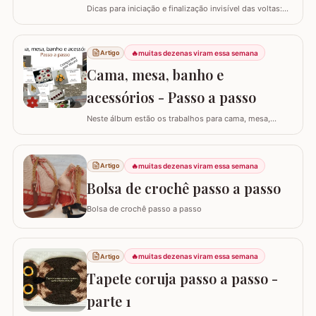
Dicas para iniciação e finalização invisível das voltas:
Ajustar a tensão do fio e usar truques específicos
garante um acabamento quase imperceptível nas
iniciações e finalizações das voltas, resultando em um
🔥
muitas dezenas viram essa semana
Artigo
trabalho mais elegante. Variações de pontos com o
Cama, mesa, banho e
falso ponto alto: Experimentar…
acessórios - Passo a passo
Neste álbum estão os trabalhos para cama, mesa,
banho e acessórios. Para ver o passo a passo basta
clicar nas imagens! Trilhos/caminhos e centro de mesa
Sousplat Puxa-saco e porta-pano de prato Squares para
🔥
muitas dezenas viram essa semana
Artigo
colcha de cama Outros Álbuns que temos no blog
Bolsa de crochê passo a passo
Bolsa de crochê passo a passo
🔥
muitas dezenas viram essa semana
Artigo
Tapete coruja passo a passo -
parte 1