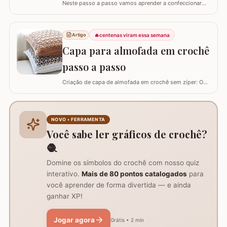
Neste passo a passo vamos aprender a confeccionar
um centro de mesa com a FLOR DE PÊSSEGO. Optei por
utilizar esta flor sem relevo para que não atrapalhe se
precisar colocar algo em cima. Para este trabalho
🔥
centenas viram essa semana
Artigo
utilizei os fios Duna da Círculo S.A. Você pode utilizar os
Capa para almofada em crochê
fios Barroco maxcolor, Barroco…
passo a passo
Criação de capa de almofada em crochê sem zíper: O
tutorial ensina como fazer uma capa de 50cm x 50cm,
prática para lavar e versátil, usando crochê com fio de
algodão para um acabamento bonito e resistente.
Materiais necessários para o projeto: São
NOVO • FERRAMENTA
imprescindíveis fio de algodão nº6, agulha de…
Você sabe ler gráficos de crochê?
🧶
Domine os símbolos do crochê com nosso quiz
interativo.
Mais de 80 pontos catalogados
para
você aprender de forma divertida — e ainda
ganhar XP!
Jogar agora
Grátis • 2 min