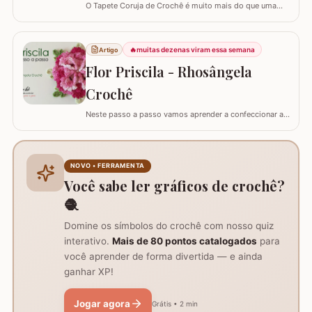
O Tapete Coruja de Crochê é muito mais do que uma
peça utilitária; é um clássico que une a simbologia da
sabedoria com a delicadeza do feito à mão. Embora a
coruja real consiga girar o pescoço em 270°, a nossa
🔥
muitas dezenas viram essa semana
Artigo
versão em crochê é ainda mais versátil: podemos criá-
Flor Priscila - Rhosângela
la em todas as cores e estilos,…
Crochê
Neste passo a passo vamos aprender a confeccionar a
FLOR PRISCILA criada pela artesã Rhosângela. Para
conhecer, curtir e adquirir os trabalhos desta artesã
visite a página RHOSÂNGELA ARTES EM CROCHÊ e não
deixem de se inscrever em seu canal no YouTube –&gt;
NOVO • FERRAMENTA
AQUI. Já temos disponível aqui no blog…
Você sabe ler gráficos de crochê?
🧶
Domine os símbolos do crochê com nosso quiz
interativo.
Mais de 80 pontos catalogados
para
você aprender de forma divertida — e ainda
ganhar XP!
Jogar agora
Grátis • 2 min