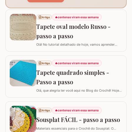
🔥
centenas viram essa semana
Artigo
Tapete oval modelo Russo -
passo a passo
Olá! No tutorial detalhado de hoje, vamos aprender
como confeccionar este lindo TAPETE OVAL MODELO
RUSSO. Recentemente, postamos aqui no blog a versão
redonda deste modelo, e você pode conferir clicando
🔥
centenas viram essa semana
Artigo
AQUI. Este é um trabalho clássico que combina com
Tapete quadrado simples -
vários ambientes e é uma excelente…
Passo a passo
Olá, que alegria ter você aqui no Blog do Crochê! Hoje
preparei um tutorial completo para confeccionarmos
juntos o TAPETE QUADRADO SIMPLES. Este é um
modelo clássico, super fácil de executar e muito
🔥
centenas viram essa semana
Artigo
versátil, pois permite que você adapte o tamanho
conforme a sua necessidade, garantindo que o…
Sousplat FÁCIL - passo a passo
Materiais essenciais para o Crochê do Sousplat: O