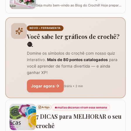
Seja muito bem-vindo ao Blog do Crochê! Hoje preparei
um tutorial completo de um acessório que é pura
praticidade: um PORTA-CELULAR em crochê. Além de
ser uma peça linda para guardar o aparelho e o
carregador dentro da bolsa, ele funciona como um
NOVO • FERRAMENTA
suporte inteligente na hora de carregar seu…
Você sabe ler gráficos de crochê?
🧶
Domine os símbolos do crochê com nosso quiz
interativo.
Mais de 80 pontos catalogados
para
você aprender de forma divertida — e ainda
ganhar XP!
Jogar agora
Grátis • 2 min
🔥
muitas dezenas viram essa semana
Artigo
7 DICAS para MELHORAR o seu
crochê