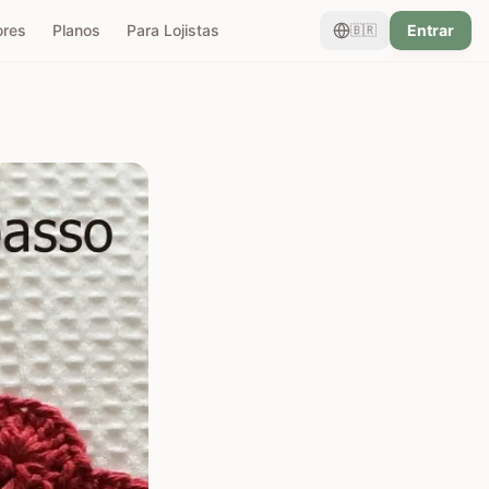
ores
Planos
Para Lojistas
Entrar
🇧🇷