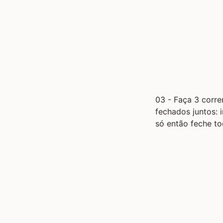
03 - Faça 3 corr
fechados juntos: 
só então feche t