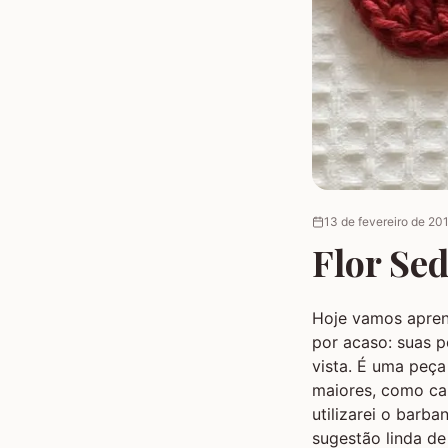
13 de fevereiro de 20
Flor Se
Hoje vamos apre
por acaso: suas 
vista. É uma peça
maiores, como cam
utilizarei o barba
sugestão linda de