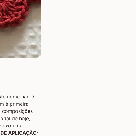
ste nome não é
m à primeira
em composições
rial de hoje,
 deixo uma
DE APLICAÇÃO: