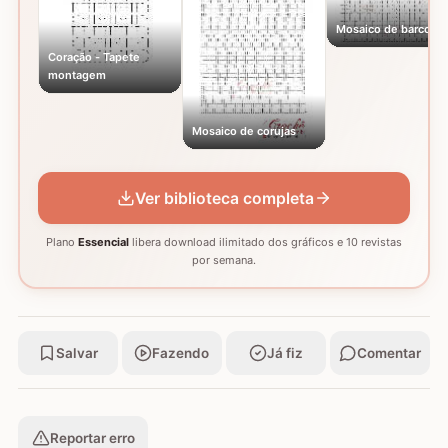
Mosaico de barcos
Coração - Tapete
montagem
Mosaico de corujas
Ver biblioteca completa
Plano
Essencial
libera download ilimitado dos gráficos e 10 revistas
por semana.
Salvar
Fazendo
Já fiz
Comentar
Reportar erro