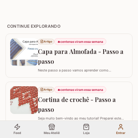
CONTINUE EXPLORANDO
🔥
centenas viram essa semana
Artigo
Capa para Almofada - Passo a
passo
Neste passo a passo vamos aprender como
confeccionar a CAPA PARA ALMOFADA com leques
intercalados. Fiz a capa para almofada de 40 x 40 e
seguindo o passo a passo você consegue adaptar para
🔥
centenas viram essa semana
Artigo
o tamanho desejado. Utilizei o fio Barroco Maxcolor da
Cortina de crochê - Passo a
Círculo S/A. Um fio extremamente macio por ser 100%…
passo
Seja muito bem-vindo ao meu tutorial! Preparei este
tutorial completo e detalhado para você confeccionar
uma peça versátil e encantadora. Hoje, vamos aprender
Feed
Meu Ateliê
Loja
Entrar
todos os passos para criar uma linda CORTINA DE