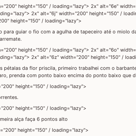
h="200" height="150" / loading="lazy"> 2x" alt="6e" width
ading="lazy"> 2x" alt="6j" width="200" height="150" / load
00" height="150" / loading="lazy">
o para guiar o fio com a agulha de tapeceiro até o miolo da
 arremate.
h="200" height="150" / loading="lazy"> 2x" alt="6o" width
ading="lazy"> 2x" alt="6z" width="200" height="150" / load
as pétalas da flor priscila, primeiro trabalhei com o barban
laro, prenda com ponto baixo encima do ponto baixo que di
="200" height="150" / loading="lazy">
rrentes.
="200" height="150" / loading="lazy">
imeira alça faça 6 pontos alto
h="200" height="150" / loading="lazy">