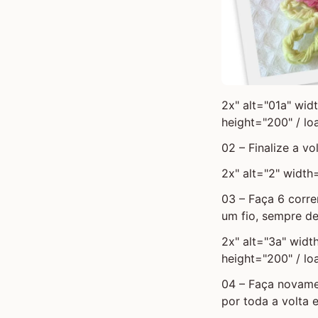
2x" alt="01a" wid
height="200" / lo
02 – Finalize a v
2x" alt="2" width
03 – Faça 6 corr
um fio, sempre de
2x" alt="3a" widt
height="200" / lo
04 – Faça novame
por toda a volta e