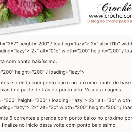
th="267" height="200" / loading="lazy"> 2x" alt="01b" wid
ading="lazy"> 2x" alt="01c" width="200" height="200" / lo
olta com ponto baixíssimo.
="200" height="200" / loading="lazy">
entes e prenda com ponto baixo no próximo ponto de bas
ixando a parte de trás do ponto alto. Veja as imagens…
h="200" height="200" / loading="lazy"> 2x" alt="3b" width
ading="lazy"> 2x" alt="3c" width="200" height="200" / loa
nte 6 correntes e prenda com ponto baixo no próximo po
 finalize no inicio desta volta com ponto baixíssimo.