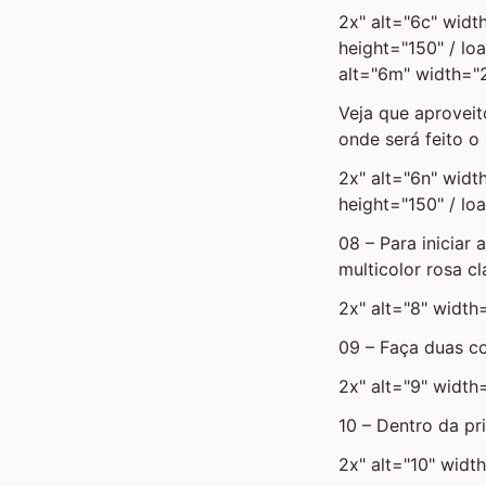
2x" alt="6c" widt
height="150" / lo
alt="6m" width="2
Veja que aproveit
onde será feito o
2x" alt="6n" widt
height="150" / lo
08 – Para iniciar 
multicolor rosa c
2x" alt="8" width
09 – Faça duas co
2x" alt="9" width
10 – Dentro da pr
2x" alt="10" widt