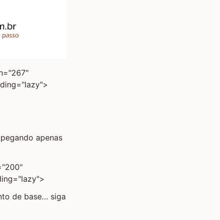
th="267"
ading="lazy">
e pegando apenas
="200"
ding="lazy">
nto de base… siga