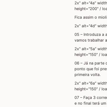
2x" alt="4a" widt
height="200" / lo
Fica assim o mioli
2x" alt="4d" widt
05 – Introduza a a
vamos trabalhar as
2x" alt="5a" widt
height="150" / lo
06 – Já na parte 
ponto que foi pre
primeira volta.
2x" alt="6a" widt
height="150" / lo
07 – Faça 3 corre
e no final terá um