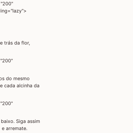
="200"
ding="lazy">
 trás da flor,
="200"
fios do mesmo
e cada alcinha da
="200"
baixo. Siga assim
o e arremate.