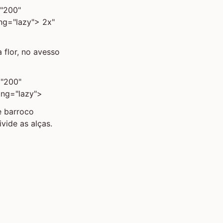
="200"
ing="lazy"> 2x"
 flor, no avesso
="200"
ing="lazy">
te barroco
vide as alças.