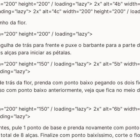
h="200" height="200" / loading="lazy"> 2x" alt="4b" width
ading="lazy"> 2x" alt="4c" width="200" height="200" / loa
nho da flor.
h="200" height="200" / loading="lazy">
gulha de trás para frente e puxe o barbante para a parte de
 alças para iniciar as pétalas.
h="200" height="150" / loading="lazy"> 2x" alt="5b" width
ading="lazy">
de trás da flor, prenda com ponto baixo pegando os dois 
so com ponto baixo anteriormente, veja que fica no meio d
h="200" height="150" / loading="lazy"> 2x" alt="6b" width
ading="lazy">
ntes, pule 1 ponto de base e prenda novamente com ponto 
 total de 8 alças. Finalize com ponto baixíssimo, corte o fi