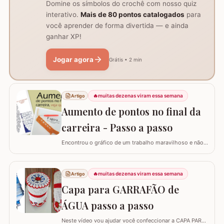
Domine os símbolos do crochê com nosso quiz
interativo.
Mais de 80 pontos catalogados
para
você aprender de forma divertida — e ainda
ganhar XP!
Jogar agora
Grátis • 2 min
🔥
muitas dezenas viram essa semana
Artigo
Aumento de pontos no final da
carreira - Passo a passo
Encontrou o gráfico de um trabalho maravilhoso e não
está conseguindo fazer? Neste passo a passo vou
explicar de forma simples como interpretar o gráfico,
calcular a quantidade de correntes para iniciar um
🔥
muitas dezenas viram essa semana
Artigo
trabalho e aumentar a quantidade de pontos no início ou
Capa para GARRAFÃO de
no final da carreira. (Link para…
ÁGUA passo a passo
Neste vídeo vou ajudar você confeccionar a CAPA PARA