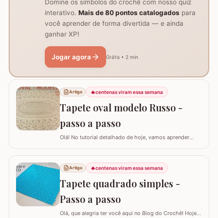
Domine os símbolos do crochê com nosso quiz
interativo.
Mais de 80 pontos catalogados
para
você aprender de forma divertida — e ainda
ganhar XP!
Jogar agora
Grátis • 2 min
🔥
centenas viram essa semana
Artigo
Tapete oval modelo Russo -
passo a passo
Olá! No tutorial detalhado de hoje, vamos aprender
como confeccionar este lindo TAPETE OVAL MODELO
RUSSO. Recentemente, postamos aqui no blog a versão
redonda deste modelo, e você pode conferir clicando
🔥
centenas viram essa semana
Artigo
AQUI. Este é um trabalho clássico que combina com
Tapete quadrado simples -
vários ambientes e é uma excelente…
Passo a passo
Olá, que alegria ter você aqui no Blog do Crochê! Hoje