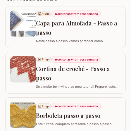
🔥
centenas viram essa semana
Artigo
Capa para Almofada - Passo a
passo
Neste passo a passo vamos aprender como
confeccionar a CAPA PARA ALMOFADA com leques
intercalados. Fiz a capa para almofada de 40 x 40 e
seguindo o passo a passo você consegue adaptar para
🔥
centenas viram essa semana
Artigo
o tamanho desejado. Utilizei o fio Barroco Maxcolor da
Cortina de crochê - Passo a
Círculo S/A. Um fio extremamente macio por ser 100%…
passo
Seja muito bem-vindo ao meu tutorial! Preparei este
tutorial completo e detalhado para você confeccionar
uma peça versátil e encantadora. Hoje, vamos aprender
todos os passos para criar uma linda CORTINA DE
🔥
centenas viram essa semana
Artigo
CROCHÊ, um modelo clássico que também pode ser
adaptado como bandô ou até mesmo como um…
Borboleta passo a passo
Este tutorial completo apresenta o passo a passo
detalhado para você confeccionar uma belíssima