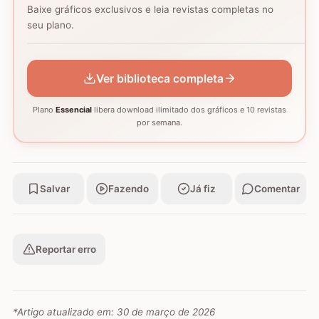
Baixe gráficos exclusivos e leia revistas completas no
Coração - Tapete
seu plano.
montagem
Mosaico de corujas
Mosaico de barcos
GRÁFICO
GRÁFICO
GRÁFICO
Ver biblioteca completa
Plano
Essencial
libera download ilimitado dos gráficos e 10 revistas
por semana.
Salvar
Fazendo
Já fiz
Comentar
Reportar erro
*Artigo atualizado em:
30 de março de 2026