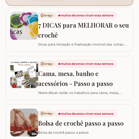
🔥
muitas dezenas viram essa semana
Artigo
7 DICAS para MELHORAR o seu
crochê
Dicas para iniciação e finalização invisível das voltas:
Ajustar a tensão do fio e usar truques específicos
garante um acabamento quase imperceptível nas
iniciações e finalizações das voltas, resultando em um
🔥
muitas dezenas viram essa semana
Artigo
trabalho mais elegante. Variações de pontos com o
Cama, mesa, banho e
falso ponto alto: Experimentar…
acessórios - Passo a passo
Neste álbum estão os trabalhos para cama, mesa,
banho e acessórios. Para ver o passo a passo basta
clicar nas imagens! Trilhos/caminhos e centro de mesa
Sousplat Puxa-saco e porta-pano de prato Squares para
🔥
muitas dezenas viram essa semana
Artigo
colcha de cama Outros Álbuns que temos no blog
Bolsa de crochê passo a passo
Bolsa de crochê passo a passo