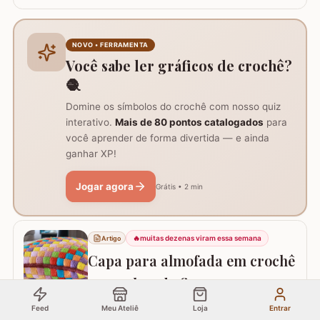
aprender, através deste tutorial completo, como
confeccionar a belíssima Flor de Lótus em crochê. Este
passo a passo detalhado foi preparado para que você
crie uma peça volumosa e encantadora, perfeita para
NOVO • FERRAMENTA
trilhos de mesa, aplicações em tapetes ou…
Você sabe ler gráficos de crochê?
🧶
Domine os símbolos do crochê com nosso quiz
interativo.
Mais de 80 pontos catalogados
para
você aprender de forma divertida — e ainda
ganhar XP!
Jogar agora
Grátis • 2 min
🔥
muitas dezenas viram essa semana
Artigo
Capa para almofada em crochê
com sobra de fio
Neste passo a passo vou ajudar você fazer a capa para
Feed
Meu Ateliê
Loja
Entrar
almofada com sobra de fios! Aqui no blog já tenho o