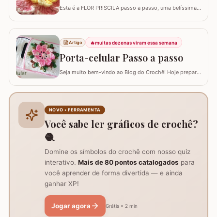
Esta é a FLOR PRISCILA passo a passo, uma belíssima
criação da artesã LUCIANA DE ASSUNÇÃO que
gentilmente nos presenteou com a possibilidade de
postar o passo a passo aqui. Uma flor que com certeza
vai valorizar seus trabalhos. Barbante barroco
🔥
muitas dezenas viram essa semana
Artigo
multicolor amarelo – 9368 Barbante barroco multicolor
Porta-celular Passo a passo
R
Seja muito bem-vindo ao Blog do Crochê! Hoje preparei
um tutorial completo de um acessório que é pura
praticidade: um PORTA-CELULAR em crochê. Além de
ser uma peça linda para guardar o aparelho e o
carregador dentro da bolsa, ele funciona como um
NOVO • FERRAMENTA
suporte inteligente na hora de carregar seu…
Você sabe ler gráficos de crochê?
🧶
Domine os símbolos do crochê com nosso quiz
interativo.
Mais de 80 pontos catalogados
para
você aprender de forma divertida — e ainda
ganhar XP!
Jogar agora
Grátis • 2 min