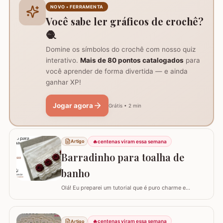
do trabalho e formação do centro do tapete: Comece
NOVO • FERRAMENTA
com um anel mágico ou uma argola de 10…
Você sabe ler gráficos de crochê?
🧶
Domine os símbolos do crochê com nosso quiz
interativo.
Mais de 80 pontos catalogados
para
você aprender de forma divertida — e ainda
ganhar XP!
Jogar agora
Grátis • 2 min
🔥
centenas viram essa semana
Artigo
Barradinho para toalha de
banho
Olá! Eu preparei um tutorial que é puro charme e
sofisticação para o seu banheiro. Hoje, eu vou te ensinar
como confeccionar um Barradinho para Toalha de
Banho ou Toalha de Rosto passo a passo. Esse
🔥
centenas viram essa semana
Artigo