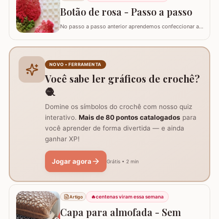
Verde 9392 (apenas para as folhas)…
Botão de rosa - Passo a passo
No passo a passo anterior aprendemos confeccionar a
flor que compõe este ramo, agora vamos aprender
passo a passo este lindo botão de rosa em crochê. Este
botão aprendi com a amiga Ângela Prates Crochê do
grupo Viciadas em crochê. Fiz o passo a passo com
NOVO • FERRAMENTA
algumas poucas diferenças e também para auxil
Você sabe ler gráficos de crochê?
🧶
Domine os símbolos do crochê com nosso quiz
interativo.
Mais de 80 pontos catalogados
para
você aprender de forma divertida — e ainda
ganhar XP!
Jogar agora
Grátis • 2 min
🔥
centenas viram essa semana
Artigo
Capa para almofada - Sem