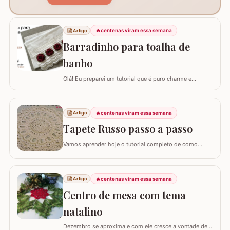
🔥
centenas viram essa semana
Artigo
Barradinho para toalha de
banho
Olá! Eu preparei um tutorial que é puro charme e
sofisticação para o seu banheiro. Hoje, eu vou te ensinar
como confeccionar um Barradinho para Toalha de
Banho ou Toalha de Rosto passo a passo. Esse
🔥
centenas viram essa semana
Artigo
trabalho transforma uma peça simples em um item de
decoração de luxo, ideal para presentear ou para…
Tapete Russo passo a passo
Vamos aprender hoje o tutorial completo de como
confeccionar o maravilhoso TAPETE RUSSO REDONDO.
Este modelo em crochê, apesar de possuir muitos
detalhes e texturas, não é difícil de fazer; as imagens e
🔥
centenas viram essa semana
Artigo
os textos detalhando cada fase vão facilitar muito o seu
trabalho. Confeccionado originalmente…
Centro de mesa com tema
natalino
Dezembro se aproxima e com ele cresce a vontade de