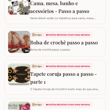
Cama, mesa, banho e
falso ponto alto: Experimentar…
acessórios - Passo a passo
Neste álbum estão os trabalhos para cama, mesa,
banho e acessórios. Para ver o passo a passo basta
clicar nas imagens! Trilhos/caminhos e centro de mesa
Sousplat Puxa-saco e porta-pano de prato Squares para
🔥
muitas dezenas viram essa semana
Artigo
colcha de cama Outros Álbuns que temos no blog
Bolsa de crochê passo a passo
Bolsa de crochê passo a passo
🔥
muitas dezenas viram essa semana
Artigo
Tapete coruja passo a passo -
parte 1
O Tapete Coruja de Crochê é muito mais do que uma
peça utilitária; é um clássico que une a simbologia da
sabedoria com a delicadeza do feito à mão. Embora a
coruja real consiga girar o pescoço em 270°, a nossa
🔥
muitas dezenas viram essa semana
Artigo
versão em crochê é ainda mais versátil: podemos criá-