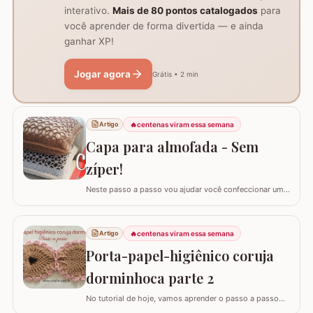
interativo.
Mais de 80 pontos catalogados
para
você aprender de forma divertida — e ainda
ganhar XP!
Jogar agora
Grátis • 2 min
🔥
centenas viram essa semana
Artigo
Capa para almofada - Sem
zíper!
Neste passo a passo vou ajudar você confeccionar uma
capa para almofada que não utiliza zíper ou botão para
fechar. Ela é toda feita apenas em crochê mas, não
vamos abrir mão da praticidade de tirar a capa quando
🔥
centenas viram essa semana
Artigo
precisar lavar. Utilizei o fio Barroco Maxcolor nº6 da
Porta-papel-higiênico coruja
Círculo Produtos. Fio 100%…
dorminhoca parte 2
No tutorial de hoje, vamos aprender o passo a passo
detalhado para confeccionar o PORTA-PAPEL-