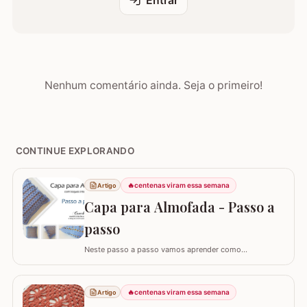
Entrar
Nenhum comentário ainda. Seja o primeiro!
CONTINUE EXPLORANDO
🔥
centenas viram essa semana
Artigo
Capa para Almofada - Passo a
passo
Neste passo a passo vamos aprender como
confeccionar a CAPA PARA ALMOFADA com leques
intercalados. Fiz a capa para almofada de 40 x 40 e
seguindo o passo a passo você consegue adaptar para
🔥
centenas viram essa semana
Artigo
o tamanho desejado. Utilizei o fio Barroco Maxcolor da