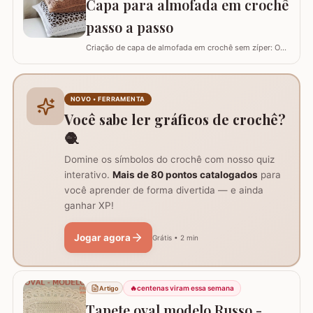
Capa para almofada em crochê
fios Barroco maxcolor, Barroco…
passo a passo
Criação de capa de almofada em crochê sem zíper: O
tutorial ensina como fazer uma capa de 50cm x 50cm,
prática para lavar e versátil, usando crochê com fio de
algodão para um acabamento bonito e resistente.
Materiais necessários para o projeto: São
NOVO • FERRAMENTA
imprescindíveis fio de algodão nº6, agulha de…
Você sabe ler gráficos de crochê?
🧶
Domine os símbolos do crochê com nosso quiz
interativo.
Mais de 80 pontos catalogados
para
você aprender de forma divertida — e ainda
ganhar XP!
Jogar agora
Grátis • 2 min
🔥
centenas viram essa semana
Artigo
Tapete oval modelo Russo -