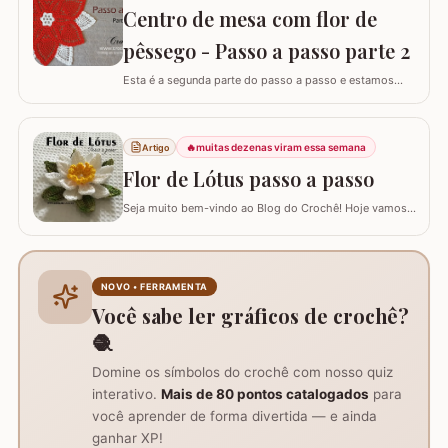
Centro de mesa com flor de
disponível aqui no blog, confira nos links abaixo! Jogo
de…
pêssego - Passo a passo parte 2
Esta é a segunda parte do passo a passo e estamos
confeccionando o centro de mesa com flor de pêssego.
Se está procurando o início do trabalho visite o link
abaixo onde também temos a lista completa de
🔥
muitas dezenas viram essa semana
Artigo
materiais. Centro de mesa com flor de pêssego - Parte 1
Tamanho do trabalho pronto: 60 cm de…
Flor de Lótus passo a passo
Seja muito bem-vindo ao Blog do Crochê! Hoje vamos
aprender, através deste tutorial completo, como
confeccionar a belíssima Flor de Lótus em crochê. Este
passo a passo detalhado foi preparado para que você
crie uma peça volumosa e encantadora, perfeita para
NOVO • FERRAMENTA
trilhos de mesa, aplicações em tapetes ou…
Você sabe ler gráficos de crochê?
🧶
Domine os símbolos do crochê com nosso quiz
interativo.
Mais de 80 pontos catalogados
para
você aprender de forma divertida — e ainda
ganhar XP!