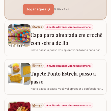
Jogar agora
Grátis • 2 min
🔥
muitas dezenas viram essa semana
Artigo
Capa para almofada em crochê
com sobra de fio
Neste passo a passo vou ajudar você fazer a capa para
almofada com sobra de fios! Aqui no blog já tenho o
passo a passo do tapete, mas desta vez vou mostrar
como é super fácil fazer um modelo quadrado com as
🔥
muitas dezenas viram essa semana
Artigo
bordas retas. O passo a passo está bem detalhado,
Tapete Ponto Estrela passo a
mas se sentir alguma dificuldade deixe um…
passo
Neste passo a passo você vai aprender a confeccionar
um lindo tapete utilizando apenas 1 novelo de Barroco
Maxcolor (400g/452 metros). Quem trabalha com este
fio com certeza sabe que a qualidade é indiscutível. É
🔥
muitas dezenas viram essa semana
Artigo
mais durável e possui cores vibrantes deixando