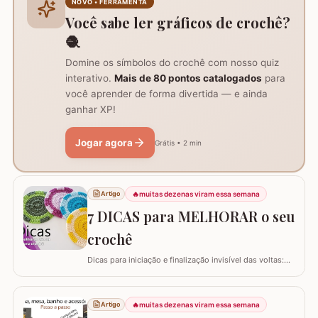
NOVO • FERRAMENTA
suporte inteligente na hora de carregar seu…
Você sabe ler gráficos de crochê?
🧶
Domine os símbolos do crochê com nosso quiz
interativo.
Mais de 80 pontos catalogados
para
você aprender de forma divertida — e ainda
ganhar XP!
Jogar agora
Grátis • 2 min
🔥
muitas dezenas viram essa semana
Artigo
7 DICAS para MELHORAR o seu
crochê
Dicas para iniciação e finalização invisível das voltas:
Ajustar a tensão do fio e usar truques específicos
garante um acabamento quase imperceptível nas
iniciações e finalizações das voltas, resultando em um
🔥
muitas dezenas viram essa semana
Artigo
trabalho mais elegante. Variações de pontos com o