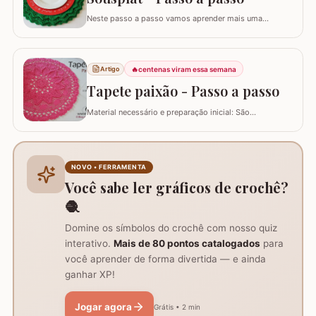
Neste passo a passo vamos aprender mais uma
daquelas peças que deixam sua mesa toda estilosa!
Este SOUSPLAT cai como uma luva na decoração
natalina. O fio verde e o detalhe triangular do
acabamento remete imediatamente ao formato de
🔥
centenas viram essa semana
Artigo
pinheiro e vamos combinar que o pinheiro só lembra
Tapete paixão - Passo a passo
natal :)…
Material necessário e preparação inicial: São
necessários dois novelos de 400g e um de 200g do fio,
agulha de crochê 3.0mm, tesoura, agulha de tapeceiro,
além de um anel mágico para iniciar o trabalho. Início
do trabalho e formação do centro do tapete: Comece
NOVO • FERRAMENTA
com um anel mágico ou uma argola de 10…
Você sabe ler gráficos de crochê?
🧶
Domine os símbolos do crochê com nosso quiz
interativo.
Mais de 80 pontos catalogados
para
você aprender de forma divertida — e ainda
ganhar XP!
Jogar agora
Grátis • 2 min