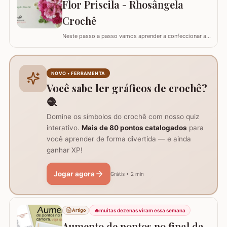
Flor Priscila - Rhosângela
la em todas as cores e estilos,…
Crochê
Neste passo a passo vamos aprender a confeccionar a
FLOR PRISCILA criada pela artesã Rhosângela. Para
conhecer, curtir e adquirir os trabalhos desta artesã
visite a página RHOSÂNGELA ARTES EM CROCHÊ e não
deixem de se inscrever em seu canal no YouTube –&gt;
NOVO • FERRAMENTA
AQUI. Já temos disponível aqui no blog…
Você sabe ler gráficos de crochê?
🧶
Domine os símbolos do crochê com nosso quiz
interativo.
Mais de 80 pontos catalogados
para
você aprender de forma divertida — e ainda
ganhar XP!
Jogar agora
Grátis • 2 min
🔥
muitas dezenas viram essa semana
Artigo
Aumento de pontos no final da