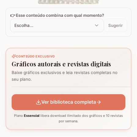
👉 Esse conteúdo combina com qual momento?
Escolha...
Sugerir
CONTEÚDO EXCLUSIVO
Gráficos autorais e revistas digitais
Baixe gráficos exclusivos e leia revistas completas no
Coração - Tapete
seu plano.
montagem
Mosaico de corujas
Mosaico de barcos
GRÁFICO
GRÁFICO
GRÁFICO
Ver biblioteca completa
Plano
Essencial
libera download ilimitado dos gráficos e 10 revistas
por semana.