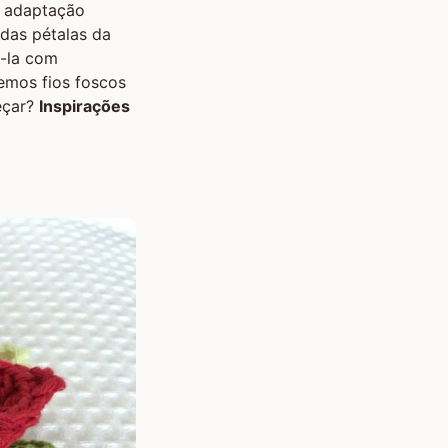
a adaptação
das pétalas da
á-la com
remos fios foscos
eçar?
Inspirações