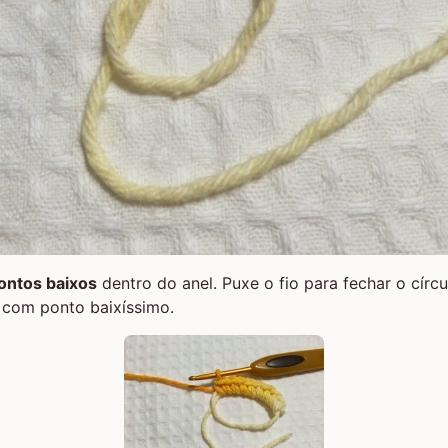
ontos baixos
dentro do anel. Puxe o fio para fechar o círc
e com ponto baixíssimo.