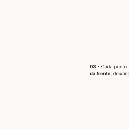
03 -
Cada ponto b
da frente
, deixan