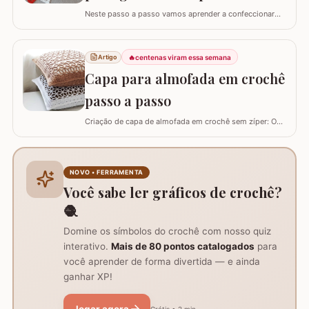
Neste passo a passo vamos aprender a confeccionar
um centro de mesa com a FLOR DE PÊSSEGO. Optei por
utilizar esta flor sem relevo para que não atrapalhe se
precisar colocar algo em cima. Para este trabalho
🔥
centenas viram essa semana
Artigo
utilizei os fios Duna da Círculo S.A. Você pode utilizar os
Capa para almofada em crochê
fios Barroco maxcolor, Barroco…
passo a passo
Criação de capa de almofada em crochê sem zíper: O
tutorial ensina como fazer uma capa de 50cm x 50cm,
prática para lavar e versátil, usando crochê com fio de
algodão para um acabamento bonito e resistente.
Materiais necessários para o projeto: São
NOVO • FERRAMENTA
imprescindíveis fio de algodão nº6, agulha de…
Você sabe ler gráficos de crochê?
🧶
Domine os símbolos do crochê com nosso quiz
interativo.
Mais de 80 pontos catalogados
para
você aprender de forma divertida — e ainda
ganhar XP!
Jogar agora
Grátis • 2 min