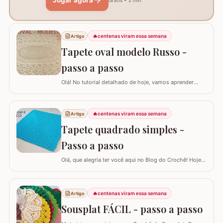
🔥
centenas viram essa semana
Artigo
Tapete oval modelo Russo -
passo a passo
Olá! No tutorial detalhado de hoje, vamos aprender
como confeccionar este lindo TAPETE OVAL MODELO
RUSSO. Recentemente, postamos aqui no blog a versão
redonda deste modelo, e você pode conferir clicando
🔥
centenas viram essa semana
Artigo
AQUI. Este é um trabalho clássico que combina com
Tapete quadrado simples -
vários ambientes e é uma excelente…
Passo a passo
Olá, que alegria ter você aqui no Blog do Crochê! Hoje
preparei um tutorial completo para confeccionarmos
juntos o TAPETE QUADRADO SIMPLES. Este é um
modelo clássico, super fácil de executar e muito
🔥
centenas viram essa semana
Artigo
versátil, pois permite que você adapte o tamanho
conforme a sua necessidade, garantindo que o…
Sousplat FÁCIL - passo a passo