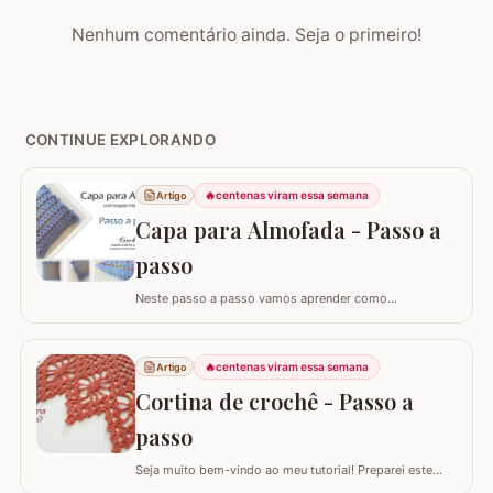
Nenhum comentário ainda. Seja o primeiro!
CONTINUE EXPLORANDO
🔥
centenas viram essa semana
Artigo
Capa para Almofada - Passo a
passo
Neste passo a passo vamos aprender como
confeccionar a CAPA PARA ALMOFADA com leques
intercalados. Fiz a capa para almofada de 40 x 40 e
seguindo o passo a passo você consegue adaptar para
🔥
centenas viram essa semana
Artigo
o tamanho desejado. Utilizei o fio Barroco Maxcolor da
Cortina de crochê - Passo a
Círculo S/A. Um fio extremamente macio por ser 100%…
passo
Seja muito bem-vindo ao meu tutorial! Preparei este
tutorial completo e detalhado para você confeccionar