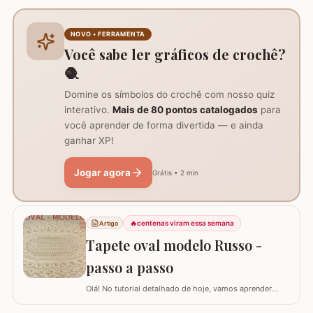
prática para lavar e versátil, usando crochê com fio de
algodão para um acabamento bonito e resistente.
Materiais necessários para o projeto: São
NOVO • FERRAMENTA
imprescindíveis fio de algodão nº6, agulha de…
Você sabe ler gráficos de crochê?
🧶
Domine os símbolos do crochê com nosso quiz
interativo.
Mais de 80 pontos catalogados
para
você aprender de forma divertida — e ainda
ganhar XP!
Jogar agora
Grátis • 2 min
🔥
centenas viram essa semana
Artigo
Tapete oval modelo Russo -
passo a passo
Olá! No tutorial detalhado de hoje, vamos aprender
como confeccionar este lindo TAPETE OVAL MODELO