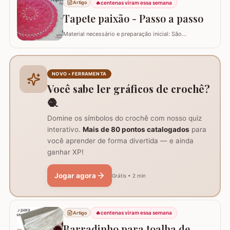
acabamento remete imediatamente ao formato de
🔥
centenas viram essa semana
Artigo
pinheiro e vamos combinar que o pinheiro só lembra
Tapete paixão - Passo a passo
natal :)…
Material necessário e preparação inicial: São
necessários dois novelos de 400g e um de 200g do fio,
agulha de crochê 3.0mm, tesoura, agulha de tapeceiro,
além de um anel mágico para iniciar o trabalho. Início
do trabalho e formação do centro do tapete: Comece
NOVO • FERRAMENTA
com um anel mágico ou uma argola de 10…
Você sabe ler gráficos de crochê?
🧶
Domine os símbolos do crochê com nosso quiz
interativo.
Mais de 80 pontos catalogados
para
você aprender de forma divertida — e ainda
ganhar XP!
Jogar agora
Grátis • 2 min
🔥
centenas viram essa semana
Artigo
Barradinho para toalha de