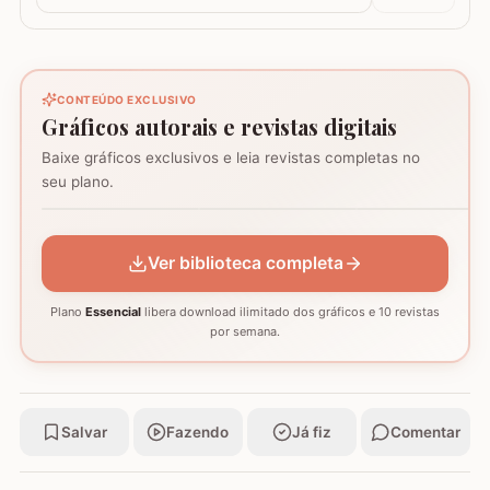
CONTEÚDO EXCLUSIVO
Gráficos autorais e revistas digitais
Baixe gráficos exclusivos e leia revistas completas no
Coração - Tapete
seu plano.
montagem
Mosaico de corujas
Mosaico de barcos
GRÁFICO
GRÁFICO
GRÁFICO
Ver biblioteca completa
Plano
Essencial
libera download ilimitado dos gráficos e 10 revistas
por semana.
Salvar
Fazendo
Já fiz
Comentar