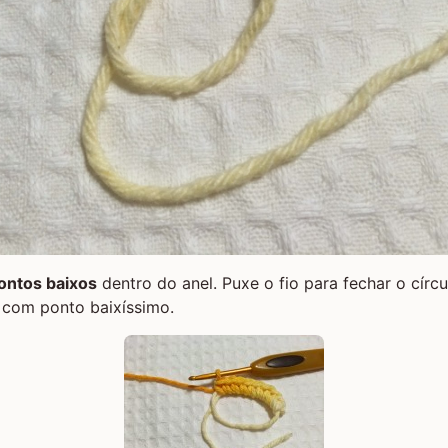
ontos baixos
dentro do anel. Puxe o fio para fechar o círc
e com ponto baixíssimo.