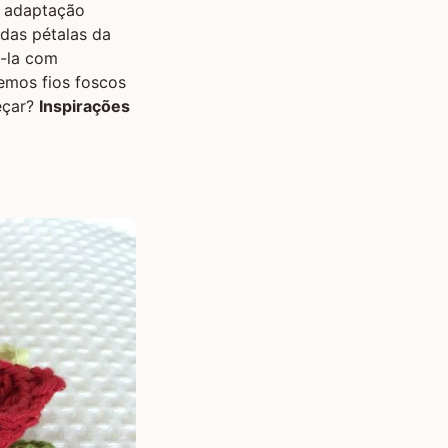
a adaptação
das pétalas da
á-la com
remos fios foscos
eçar?
Inspirações