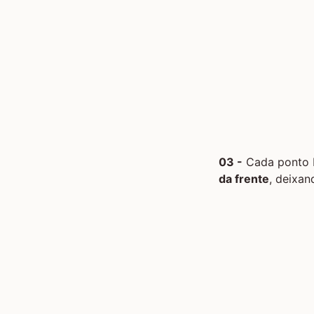
03 -
Cada ponto b
da frente
, deixan