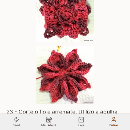
23 - Corte o fio e arremate. Utilizo a agulha
para que o acabamento fique melhor, veja
Feed
Meu Ateliê
Loja
Entrar
que o fio do anel mágico eu não havia