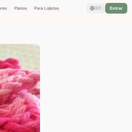
ores
Planos
Para Lojistas
Entrar
🇧🇷