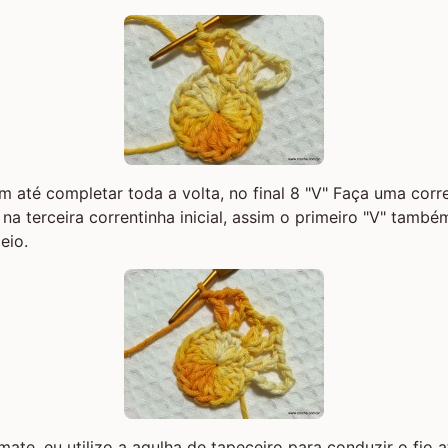
m até completar toda a volta, no final 8 "V" Faça uma cor
 na terceira correntinha inicial, assim o primeiro "V" tamb
eio.
mate, eu utilizo a agulha de tapeceiro para conduzir o fio 