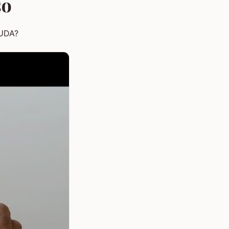
so
CUDA?