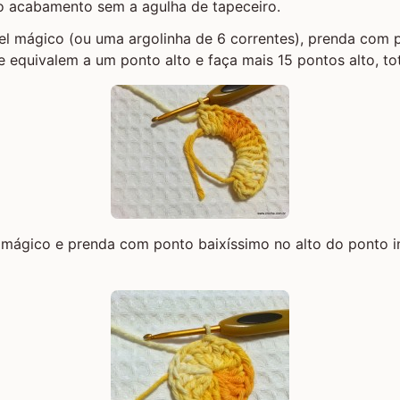
o acabamento sem a agulha de tapeceiro.
el mágico
(ou uma argolinha de 6 correntes), prenda com p
e equivalem a um ponto alto e faça mais 15 pontos alto, tot
 mágico e prenda com ponto baixíssimo no alto do ponto i