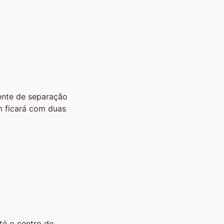
rente de separação
ém ficará com duas
até o centro do