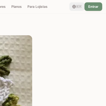
ores
Planos
Para Lojistas
Entrar
🇧🇷