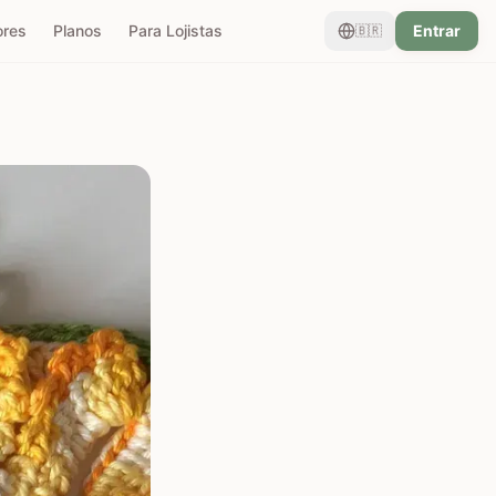
ores
Planos
Para Lojistas
Entrar
🇧🇷