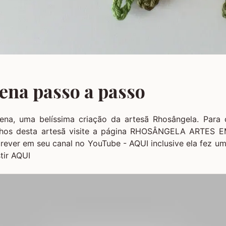
ena passo a passo
lena, uma belíssima criação da artesã Rhosângela. Para c
lhos desta artesã visite a página
RHOSÂNGELA ARTES 
crever em seu canal no YouTube -
AQUI
inclusive ela fez u
tir
AQUI