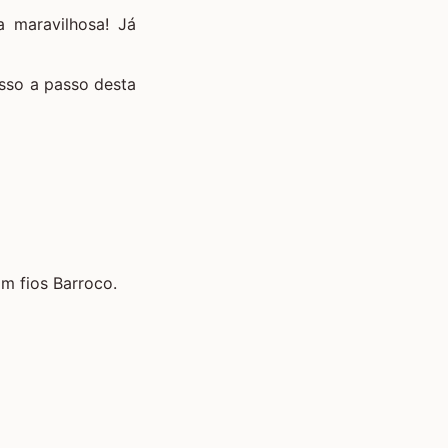
a maravilhosa! Já
asso a passo desta
om fios Barroco.