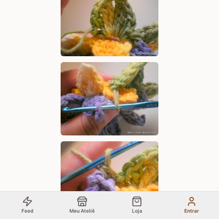
Feed
Meu Ateliê
Loja
Entrar