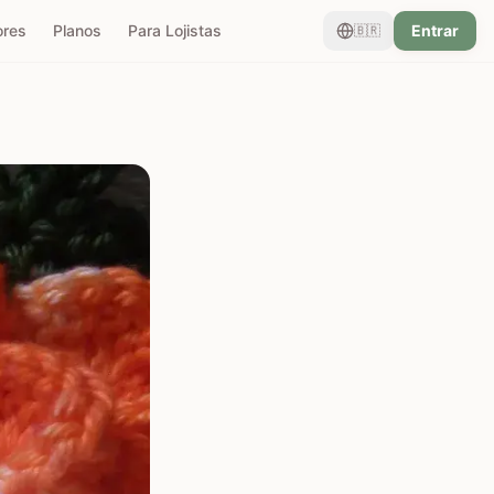
ores
Planos
Para Lojistas
Entrar
🇧🇷