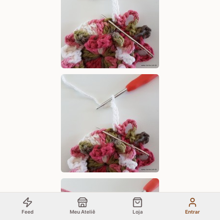
Feed
Meu Ateliê
Loja
Entrar