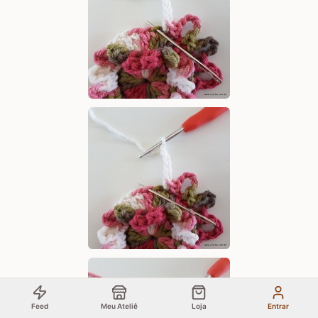
Feed
Meu Ateliê
Loja
Entrar