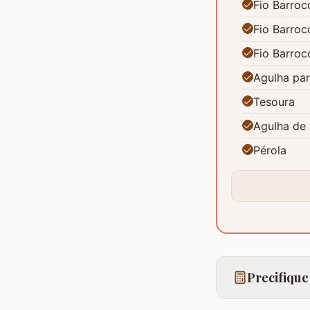
Fio Barroc
Fio Barroc
Fio Barroc
Agulha pa
Tesoura
Agulha de 
Pérola
Precifique