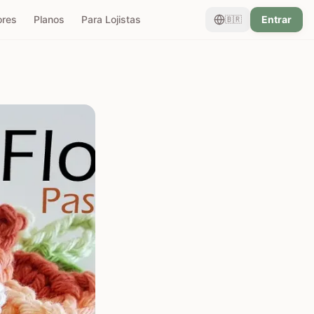
ores
Planos
Para Lojistas
Entrar
🇧🇷