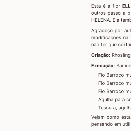
Esta é a flor
ELL
outros passo a p
HELENA
. Ela tam
Agradeço por aut
modificações na 
não ter que cortar
Criação:
Rhosâng
Execução:
Samue
Fio Barroco mu
Fio Barroco mu
Fio Barroco mu
Agulha para c
Tesoura, agulh
Vejam como esta 
pensando em utili