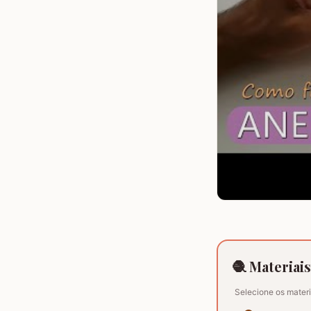
🧶 Materiai
Selecione os materi