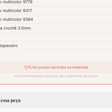
o multicolor 9776
o multicolor 9317
o multicolor 9384
ra crochê 3.0mm
tapeceiro
🔍 Ver preços de todos os materiais
Você será direcionado para a loja, sem compromisso de compra
 essa peça