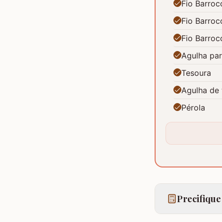
Fio Barroc
Fio Barroc
Fio Barroc
Agulha pa
Tesoura
Agulha de 
Pérola
Precifique