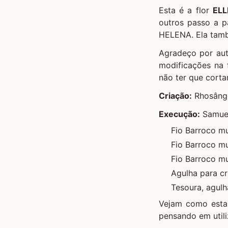
Esta é a flor
ELL
outros passo a p
HELENA
. Ela tam
Agradeço por aut
modificações na 
não ter que cortar
Criação:
Rhosâng
Execução:
Samue
Fio Barroco mu
Fio Barroco mu
Fio Barroco mu
Agulha para c
Tesoura, agulh
Vejam como esta 
pensando em utili