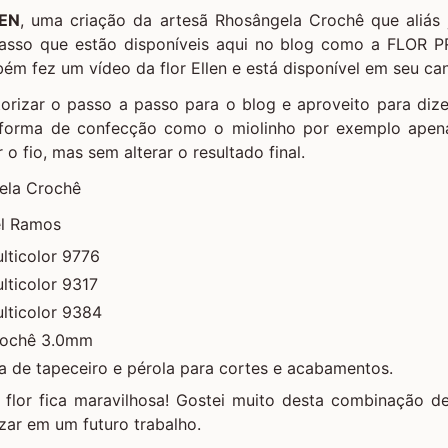
EN
, uma criação da artesã
Rhosângela Crochê
que aliás 
asso que estão disponíveis aqui no blog como a
FLOR P
bém fez um vídeo da flor Ellen e está disponível em seu
ca
orizar o passo a passo para o blog e aproveito para dize
forma de confecção como o miolinho por exemplo apenas
 o fio, mas sem alterar o resultado final.
ela Crochê
l Ramos
lticolor 9776
lticolor 9317
lticolor 9384
rochê 3.0mm
a de tapeceiro e pérola para cortes e acabamentos.
flor fica maravilhosa! Gostei muito desta combinação de
zar em um futuro trabalho.