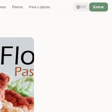
ores
Planos
Para Lojistas
Entrar
🇧🇷