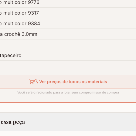
o multicolor 9776
o multicolor 9317
o multicolor 9384
ra crochê 3.0mm
tapeceiro
🔍 Ver preços de todos os materiais
Você será direcionado para a loja, sem compromisso de compra
 essa peça