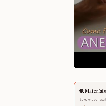
🧶 Materiai
Selecione os materi