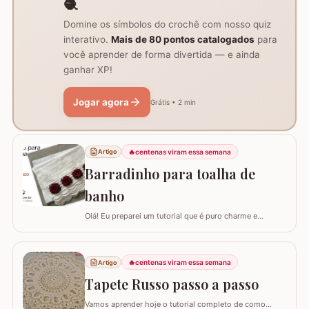
🧶
Domine os símbolos do crochê com nosso quiz
interativo.
Mais de 80 pontos catalogados
para
você aprender de forma divertida — e ainda
ganhar XP!
Jogar agora
Grátis • 2 min
🔥
centenas viram essa semana
Artigo
Barradinho para toalha de
banho
Olá! Eu preparei um tutorial que é puro charme e
sofisticação para o seu banheiro. Hoje, eu vou te ensinar
como confeccionar um Barradinho para Toalha de
Banho ou Toalha de Rosto passo a passo. Esse
🔥
centenas viram essa semana
Artigo
trabalho transforma uma peça simples em um item de
decoração de luxo, ideal para presentear ou para…
Tapete Russo passo a passo
Vamos aprender hoje o tutorial completo de como