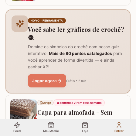
flor que compõe este ramo, agora vamos aprender
passo a passo este lindo botão de rosa em crochê. Este
botão aprendi com a amiga Ângela Prates Crochê do
grupo Viciadas em crochê. Fiz o passo a passo com
NOVO • FERRAMENTA
algumas poucas diferenças e também para auxil
Você sabe ler gráficos de crochê?
🧶
Domine os símbolos do crochê com nosso quiz
interativo.
Mais de 80 pontos catalogados
para
você aprender de forma divertida — e ainda
ganhar XP!
Jogar agora
Grátis • 2 min
🔥
centenas viram essa semana
Artigo
Capa para almofada - Sem
zíper!
Neste passo a passo vou ajudar você confeccionar uma
Feed
Meu Ateliê
Loja
Entrar