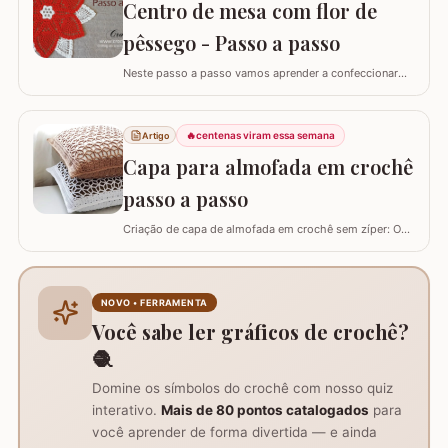
decoração de móveis ou até mesmo como aplicação
Centro de mesa com flor de
em…
pêssego - Passo a passo
Neste passo a passo vamos aprender a confeccionar
um centro de mesa com a FLOR DE PÊSSEGO. Optei por
utilizar esta flor sem relevo para que não atrapalhe se
precisar colocar algo em cima. Para este trabalho
🔥
centenas viram essa semana
Artigo
utilizei os fios Duna da Círculo S.A. Você pode utilizar os
Capa para almofada em crochê
fios Barroco maxcolor, Barroco…
passo a passo
Criação de capa de almofada em crochê sem zíper: O
tutorial ensina como fazer uma capa de 50cm x 50cm,
prática para lavar e versátil, usando crochê com fio de
algodão para um acabamento bonito e resistente.
Materiais necessários para o projeto: São
NOVO • FERRAMENTA
imprescindíveis fio de algodão nº6, agulha de…
Você sabe ler gráficos de crochê?
🧶
Domine os símbolos do crochê com nosso quiz
interativo.
Mais de 80 pontos catalogados
para
você aprender de forma divertida — e ainda