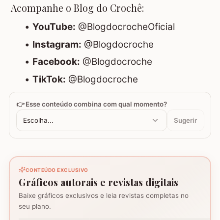
Acompanhe o Blog do Crochê:
•
YouTube:
@BlogdocrocheOficial
•
Instagram:
@Blogdocroche
•
Facebook:
@Blogdocroche
•
TikTok:
@Blogdocroche
👉 Esse conteúdo combina com qual momento?
Escolha...
Sugerir
CONTEÚDO EXCLUSIVO
Gráficos autorais e revistas digitais
Baixe gráficos exclusivos e leia revistas completas no
Coração - Tapete
seu plano.
montagem
Mosaico de corujas
Mosaico de barcos