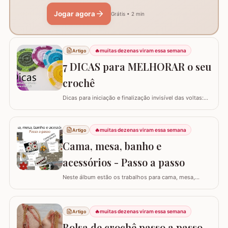
Jogar agora
Grátis • 2 min
🔥
muitas dezenas viram essa semana
Artigo
7 DICAS para MELHORAR o seu
crochê
Dicas para iniciação e finalização invisível das voltas:
Ajustar a tensão do fio e usar truques específicos
garante um acabamento quase imperceptível nas
iniciações e finalizações das voltas, resultando em um
🔥
muitas dezenas viram essa semana
Artigo
trabalho mais elegante. Variações de pontos com o
Cama, mesa, banho e
falso ponto alto: Experimentar…
acessórios - Passo a passo
Neste álbum estão os trabalhos para cama, mesa,
banho e acessórios. Para ver o passo a passo basta
clicar nas imagens! Trilhos/caminhos e centro de mesa
Sousplat Puxa-saco e porta-pano de prato Squares para
🔥
muitas dezenas viram essa semana
Artigo
colcha de cama Outros Álbuns que temos no blog
Bolsa de crochê passo a passo