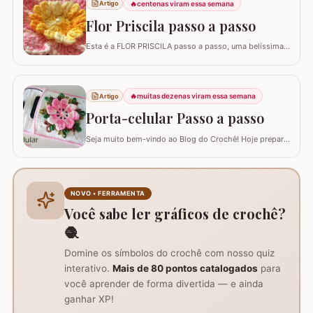
🔥
centenas viram essa semana
Artigo
Flor Priscila passo a passo
Esta é a FLOR PRISCILA passo a passo, uma belíssima
criação da artesã LUCIANA DE ASSUNÇÃO que
gentilmente nos presenteou com a possibilidade de
postar o passo a passo aqui. Uma flor que com certeza
vai valorizar seus trabalhos. Barbante barroco
🔥
muitas dezenas viram essa semana
Artigo
multicolor amarelo – 9368 Barbante barroco multicolor
Porta-celular Passo a passo
R
Seja muito bem-vindo ao Blog do Crochê! Hoje preparei
um tutorial completo de um acessório que é pura
praticidade: um PORTA-CELULAR em crochê. Além de
ser uma peça linda para guardar o aparelho e o
carregador dentro da bolsa, ele funciona como um
NOVO • FERRAMENTA
suporte inteligente na hora de carregar seu…
Você sabe ler gráficos de crochê?
🧶
Domine os símbolos do crochê com nosso quiz
interativo.
Mais de 80 pontos catalogados
para
você aprender de forma divertida — e ainda
ganhar XP!