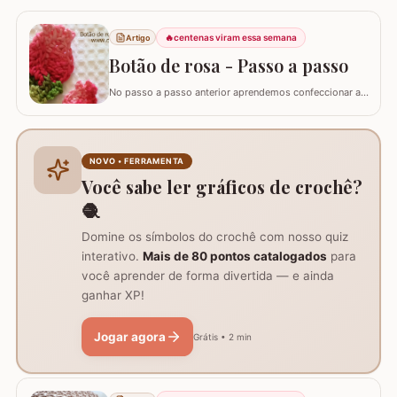
Sauberlich Crochêt. Utilizei fio Duna e flor Camélia Fio
Duna Branco 8001 (4 novelos de 340m ou 8 de 140m)
🔥
centenas viram essa semana
Artigo
Fio Duna Vermelho 3542 (1 novelo de 340m) Fio Duna
Verde 9392 (apenas para as folhas)…
Botão de rosa - Passo a passo
No passo a passo anterior aprendemos confeccionar a
flor que compõe este ramo, agora vamos aprender
passo a passo este lindo botão de rosa em crochê. Este
botão aprendi com a amiga Ângela Prates Crochê do
grupo Viciadas em crochê. Fiz o passo a passo com
NOVO • FERRAMENTA
algumas poucas diferenças e também para auxil
Você sabe ler gráficos de crochê?
🧶
Domine os símbolos do crochê com nosso quiz
interativo.
Mais de 80 pontos catalogados
para
você aprender de forma divertida — e ainda
ganhar XP!
Jogar agora
Grátis • 2 min