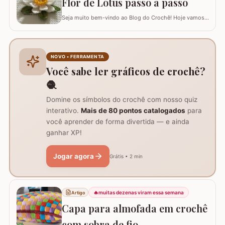
Flor de Lótus passo a passo
Seja muito bem-vindo ao Blog do Crochê! Hoje vamos
aprender, através deste tutorial completo, como
confeccionar a belíssima Flor de Lótus em crochê. Este
passo a passo detalhado foi preparado para que você
crie uma peça volumosa e encantadora, perfeita para
NOVO • FERRAMENTA
trilhos de mesa, aplicações em tapetes ou…
Você sabe ler gráficos de crochê?
🧶
Domine os símbolos do crochê com nosso quiz
interativo.
Mais de 80 pontos catalogados
para
você aprender de forma divertida — e ainda
ganhar XP!
Jogar agora
Grátis • 2 min
🔥
muitas dezenas viram essa semana
Artigo
Capa para almofada em crochê
com sobra de fio