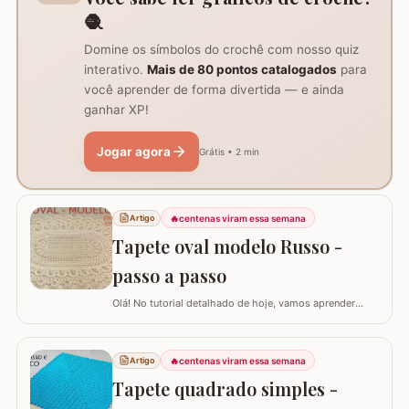
🧶
Domine os símbolos do crochê com nosso quiz
interativo.
Mais de 80 pontos catalogados
para
você aprender de forma divertida — e ainda
ganhar XP!
Jogar agora
Grátis • 2 min
🔥
centenas viram essa semana
Artigo
Tapete oval modelo Russo -
passo a passo
Olá! No tutorial detalhado de hoje, vamos aprender
como confeccionar este lindo TAPETE OVAL MODELO
RUSSO. Recentemente, postamos aqui no blog a versão
redonda deste modelo, e você pode conferir clicando
🔥
centenas viram essa semana
Artigo
AQUI. Este é um trabalho clássico que combina com
Tapete quadrado simples -
vários ambientes e é uma excelente…