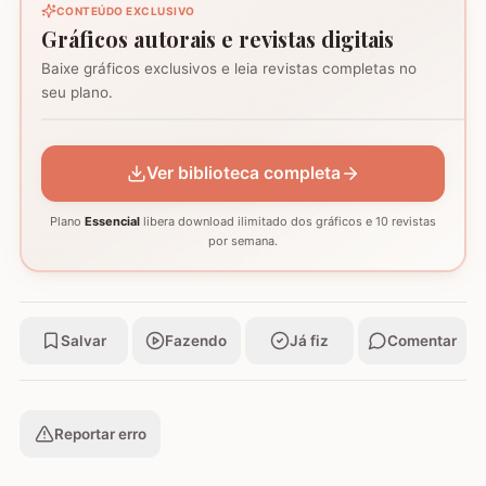
CONTEÚDO EXCLUSIVO
Gráficos autorais e revistas digitais
Baixe gráficos exclusivos e leia revistas completas no
Coração - Tapete
seu plano.
montagem
Mosaico de corujas
Mosaico de barcos
GRÁFICO
GRÁFICO
GRÁFICO
Ver biblioteca completa
Plano
Essencial
libera download ilimitado dos gráficos e 10 revistas
por semana.
Salvar
Fazendo
Já fiz
Comentar
Reportar erro