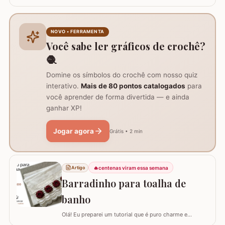
necessários dois novelos de 400g e um de 200g do fio,
agulha de crochê 3.0mm, tesoura, agulha de tapeceiro,
além de um anel mágico para iniciar o trabalho. Início
do trabalho e formação do centro do tapete: Comece
NOVO • FERRAMENTA
com um anel mágico ou uma argola de 10…
Você sabe ler gráficos de crochê?
🧶
Domine os símbolos do crochê com nosso quiz
interativo.
Mais de 80 pontos catalogados
para
você aprender de forma divertida — e ainda
ganhar XP!
Jogar agora
Grátis • 2 min
🔥
centenas viram essa semana
Artigo
Barradinho para toalha de
banho
Olá! Eu preparei um tutorial que é puro charme e
sofisticação para o seu banheiro. Hoje, eu vou te ensinar