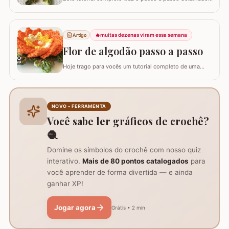
para você confeccionar a Flor Coração, uma peça
exuberante e versátil para aplicar em seus trabalhos.
Este guia para iniciantes apresenta uma adaptação com
8 pétalas, garantindo um formato mais cheio e
🔥
muitas dezenas viram essa semana
Artigo
arredondado, ideal para tapetes, mantas e…
Flor de algodão passo a passo
Hoje trago para vocês um tutorial completo de uma
peça encantadora: a Flor de Algodão em crochê. Esta
flor possui 12 pétalas e uma base quadrada (square)
perfeitamente adaptada para facilitar a continuidade do
seu trabalho manual, seja em colchas, caminhos de
NOVO • FERRAMENTA
mesa ou tapetes. Vamos aprender com…
Você sabe ler gráficos de crochê?
🧶
Domine os símbolos do crochê com nosso quiz
interativo.
Mais de 80 pontos catalogados
para
você aprender de forma divertida — e ainda
ganhar XP!
Jogar agora
Grátis • 2 min