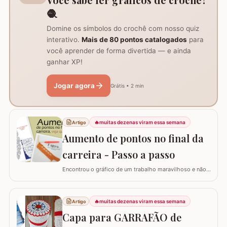
🧶
Domine os símbolos do crochê com nosso quiz
interativo.
Mais de 80 pontos catalogados
para
você aprender de forma divertida — e ainda
ganhar XP!
Jogar agora
Grátis • 2 min
🔥
muitas dezenas viram essa semana
Artigo
Aumento de pontos no final da
carreira - Passo a passo
Encontrou o gráfico de um trabalho maravilhoso e não
está conseguindo fazer? Neste passo a passo vou
explicar de forma simples como interpretar o gráfico,
calcular a quantidade de correntes para iniciar um
🔥
muitas dezenas viram essa semana
Artigo
trabalho e aumentar a quantidade de pontos no início ou
Capa para GARRAFÃO de
no final da carreira. (Link para…