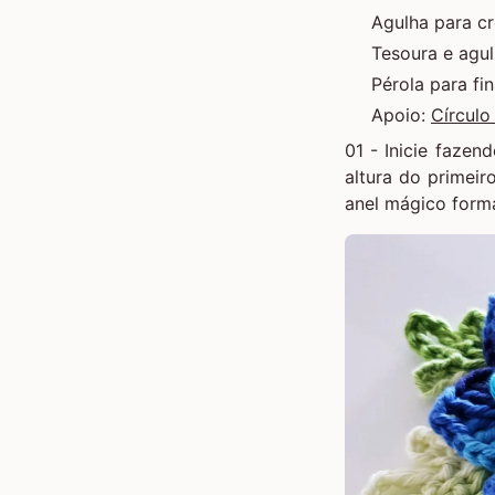
Agulha para c
Tesoura e agu
Pérola para fin
Apoio:
Círculo
01 - Inicie fazen
altura do primeir
anel mágico
forma