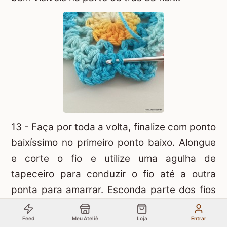
13 - Faça por toda a volta, finalize com ponto
baixíssimo no primeiro ponto baixo. Alongue
e corte o fio e utilize uma agulha de
tapeceiro para conduzir o fio até a outra
ponta para amarrar. Esconda parte dos fios
na pétala e corte as sobras.
(Sempre
Feed
Meu Ateliê
Loja
Entrar
aconselho utilizar agulha de tapeceiro por