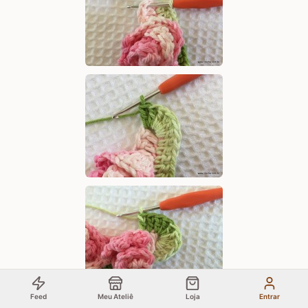
Feed
Meu Ateliê
Loja
Entrar
23 -
Utilize aquela alça de 3 correntes que