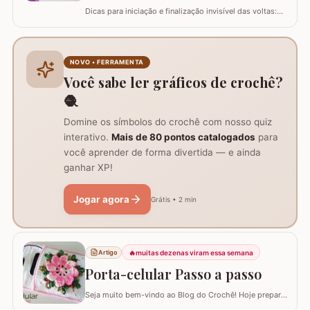
Dicas para iniciação e finalização invisível das voltas:
Ajustar a tensão do fio e usar truques específicos
garante um acabamento quase imperceptível nas
iniciações e finalizações das voltas, resultando em um
trabalho mais elegante. Variações de pontos com o
NOVO • FERRAMENTA
falso ponto alto: Experimentar…
Você sabe ler gráficos de crochê?
🧶
Domine os símbolos do crochê com nosso quiz
interativo.
Mais de 80 pontos catalogados
para
você aprender de forma divertida — e ainda
ganhar XP!
Jogar agora
Grátis • 2 min
🔥
muitas dezenas viram essa semana
Artigo
Porta-celular Passo a passo
Seja muito bem-vindo ao Blog do Crochê! Hoje preparei
um tutorial completo de um acessório que é pura