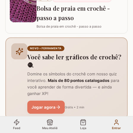
Bolsa de praia em crochê -
passo a passo
Bolsa de praia em crochê - passo a passo
NOVO • FERRAMENTA
Você sabe ler gráficos de crochê?
🧶
Domine os símbolos do crochê com nosso quiz
interativo.
Mais de 80 pontos catalogados
para
você aprender de forma divertida — e ainda
ganhar XP!
Jogar agora
Grátis • 2 min
Feed
Meu Ateliê
Loja
Entrar
🔥
muitas dezenas viram essa semana
Artigo