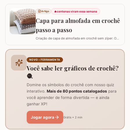
utilizar esta flor sem relevo para que não atrapalhe se
precisar colocar algo em cima. Para este trabalho
🔥
centenas viram essa semana
Artigo
utilizei os fios Duna da Círculo S.A. Você pode utilizar os
Capa para almofada em crochê
fios Barroco maxcolor, Barroco…
passo a passo
Criação de capa de almofada em crochê sem zíper: O
tutorial ensina como fazer uma capa de 50cm x 50cm,
prática para lavar e versátil, usando crochê com fio de
algodão para um acabamento bonito e resistente.
Materiais necessários para o projeto: São
NOVO • FERRAMENTA
imprescindíveis fio de algodão nº6, agulha de…
Você sabe ler gráficos de crochê?
🧶
Domine os símbolos do crochê com nosso quiz
interativo.
Mais de 80 pontos catalogados
para
você aprender de forma divertida — e ainda
ganhar XP!
Jogar agora
Grátis • 2 min