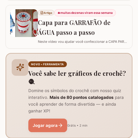
sabedoria com a delicadeza do feito à mão. Embora a
coruja real consiga girar o pescoço em 270°, a nossa
🔥
muitas dezenas viram essa semana
Artigo
versão em crochê é ainda mais versátil: podemos criá-
Capa para GARRAFÃO de
la em todas as cores e estilos,…
ÁGUA passo a passo
Neste vídeo vou ajudar você confeccionar a CAPA PARA
GARRAFÃO de água. Um modelo que sempre faz
sucesso agora com passo a passo super detalhado.
Esta capa veste bem um GARRAFÃO de 20 l e você pode
diminuir a quantidade de flores para fazer a capa para
NOVO • FERRAMENTA
um garrafão menor, aliás, se o seu ponto for…
Você sabe ler gráficos de crochê?
🧶
Domine os símbolos do crochê com nosso quiz
interativo.
Mais de 80 pontos catalogados
para
você aprender de forma divertida — e ainda
ganhar XP!
Jogar agora
Grátis • 2 min