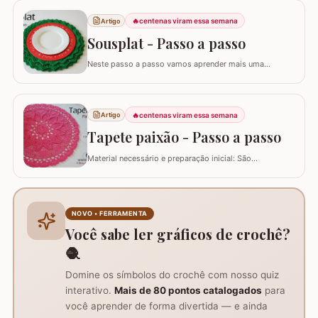
quantidade significativa de fio para um diâmetro final de
cerca de 43 cm, além de tesoura e agulha de tapeçaria
🔥
centenas viram essa semana
Artigo
para acabamento.Versatilidade do…
Sousplat - Passo a passo
Neste passo a passo vamos aprender mais uma
daquelas peças que deixam sua mesa toda estilosa!
Este SOUSPLAT cai como uma luva na decoração
natalina. O fio verde e o detalhe triangular do
acabamento remete imediatamente ao formato de
🔥
centenas viram essa semana
Artigo
pinheiro e vamos combinar que o pinheiro só lembra
Tapete paixão - Passo a passo
natal :)…
Material necessário e preparação inicial: São
necessários dois novelos de 400g e um de 200g do fio,
agulha de crochê 3.0mm, tesoura, agulha de tapeceiro,
além de um anel mágico para iniciar o trabalho. Início
do trabalho e formação do centro do tapete: Comece
NOVO • FERRAMENTA
com um anel mágico ou uma argola de 10…
Você sabe ler gráficos de crochê?
🧶
Domine os símbolos do crochê com nosso quiz
interativo.
Mais de 80 pontos catalogados
para
você aprender de forma divertida — e ainda