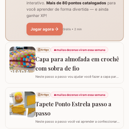
interativo.
Mais de 80 pontos catalogados
para
você aprender de forma divertida — e ainda
ganhar XP!
Jogar agora
Grátis • 2 min
🔥
muitas dezenas viram essa semana
Artigo
Capa para almofada em crochê
com sobra de fio
Neste passo a passo vou ajudar você fazer a capa para
almofada com sobra de fios! Aqui no blog já tenho o
passo a passo do tapete, mas desta vez vou mostrar
como é super fácil fazer um modelo quadrado com as
🔥
muitas dezenas viram essa semana
Artigo
bordas retas. O passo a passo está bem detalhado,
Tapete Ponto Estrela passo a
mas se sentir alguma dificuldade deixe um…
passo
Neste passo a passo você vai aprender a confeccionar
um lindo tapete utilizando apenas 1 novelo de Barroco