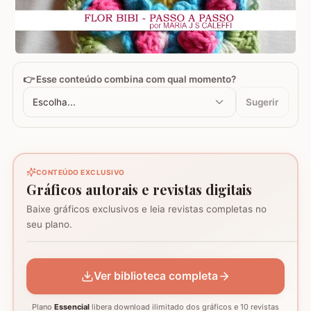
👉 Esse conteúdo combina com qual momento?
Escolha...
Sugerir
CONTEÚDO EXCLUSIVO
Gráficos autorais e revistas digitais
Baixe gráficos exclusivos e leia revistas completas no
Coração - Tapete
seu plano.
montagem
Mosaico de corujas
Mosaico de barcos
GRÁFICO
GRÁFICO
GRÁFICO
Ver biblioteca completa
Plano
Essencial
libera download ilimitado dos gráficos e 10 revistas