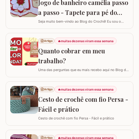
Jogo de banheiro camélia passo
link: Tapete oval simples - Parte 2 Este…
a passo - Tapete para pé do
vaso
Seja muito bem-vindo ao Blog do Crochê! Eu sou o
Samuel Ramos e hoje vamos aprender a confeccionar o
tapete camélia para o pé do vaso sanitário. Este passo
a passo foi elaborado com muito carinho para que você
🔥
muitas dezenas viram essa semana
Artigo
complete seu jogo de banheiro com perfeição. É uma
Quanto cobrar em meu
peça com encaixe preciso e um…
trabalho?
Uma das perguntas que eu mais recebo aqui no Blog do
Crochê, tanto de quem está começando quanto de
quem já tem estrada, é: "Samuel, quanto eu devo cobrar
pelas minhas peças?". Eu sei que muitas vezes o medo
🔥
muitas dezenas viram essa semana
Artigo
de cobrar o valor justo e não vender fala mais alto, mas
Cesto de crochê com fio Persa -
hoje eu quero te ajudar a mudar…
Fácil e prático
Cesto de crochê com fio Persa - Fácil e prático
🔥
muitas dezenas viram essa semana
Artigo