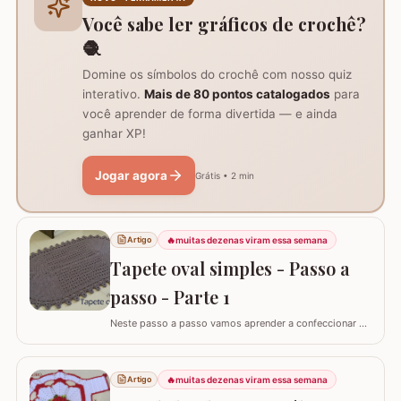
mesa ou tapetes. Vamos aprender com…
Você sabe ler gráficos de crochê?
🧶
Domine os símbolos do crochê com nosso quiz
interativo.
Mais de 80 pontos catalogados
para
você aprender de forma divertida — e ainda
ganhar XP!
Jogar agora
Grátis • 2 min
🔥
muitas dezenas viram essa semana
Artigo
Tapete oval simples - Passo a
passo - Parte 1
Neste passo a passo vamos aprender a confeccionar o
TAPETE OVAL SIMPLES. Tapetes com flores são sempre
encantadores, mas os tapetes clean são muito bem
vindos na decoração não é mesmo? Esta é a primeira
🔥
muitas dezenas viram essa semana
Artigo
parte do passo a passo, para ver a segunda parte siga o