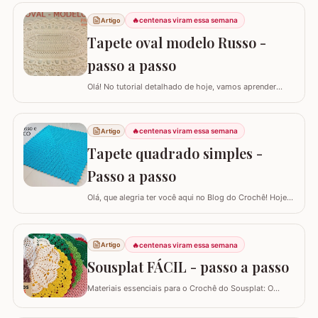
🔥
centenas viram essa semana
Artigo
Tapete oval modelo Russo -
passo a passo
Olá! No tutorial detalhado de hoje, vamos aprender
como confeccionar este lindo TAPETE OVAL MODELO
RUSSO. Recentemente, postamos aqui no blog a versão
redonda deste modelo, e você pode conferir clicando
🔥
centenas viram essa semana
Artigo
AQUI. Este é um trabalho clássico que combina com
Tapete quadrado simples -
vários ambientes e é uma excelente…
Passo a passo
Olá, que alegria ter você aqui no Blog do Crochê! Hoje
preparei um tutorial completo para confeccionarmos
juntos o TAPETE QUADRADO SIMPLES. Este é um
modelo clássico, super fácil de executar e muito
🔥
centenas viram essa semana
Artigo
versátil, pois permite que você adapte o tamanho
conforme a sua necessidade, garantindo que o…
Sousplat FÁCIL - passo a passo
Materiais essenciais para o Crochê do Sousplat: O
projeto utiliza barbante nº6, aproximadamente 150g por
peça, uma agulha de 3,5 mm, e acompanha uma