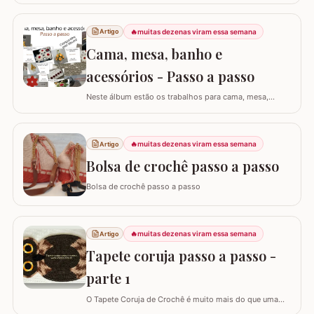
praticidade: um PORTA-CELULAR em crochê. Além de
ser uma peça linda para guardar o aparelho e o
🔥
muitas dezenas viram essa semana
Artigo
carregador dentro da bolsa, ele funciona como um
suporte inteligente na hora de carregar seu…
Cama, mesa, banho e
acessórios - Passo a passo
Neste álbum estão os trabalhos para cama, mesa,
banho e acessórios. Para ver o passo a passo basta
clicar nas imagens! Trilhos/caminhos e centro de mesa
Sousplat Puxa-saco e porta-pano de prato Squares para
🔥
muitas dezenas viram essa semana
Artigo
colcha de cama Outros Álbuns que temos no blog
Bolsa de crochê passo a passo
Bolsa de crochê passo a passo
🔥
muitas dezenas viram essa semana
Artigo
Tapete coruja passo a passo -
parte 1
O Tapete Coruja de Crochê é muito mais do que uma
peça utilitária; é um clássico que une a simbologia da