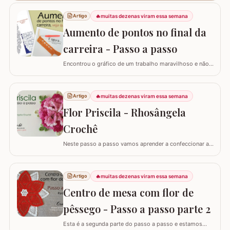
🔥
muitas dezenas viram essa semana
Artigo
Aumento de pontos no final da
carreira - Passo a passo
Encontrou o gráfico de um trabalho maravilhoso e não
está conseguindo fazer? Neste passo a passo vou
explicar de forma simples como interpretar o gráfico,
calcular a quantidade de correntes para iniciar um
🔥
muitas dezenas viram essa semana
Artigo
trabalho e aumentar a quantidade de pontos no início ou
Flor Priscila - Rhosângela
no final da carreira. (Link para…
Crochê
Neste passo a passo vamos aprender a confeccionar a
FLOR PRISCILA criada pela artesã Rhosângela. Para
conhecer, curtir e adquirir os trabalhos desta artesã
visite a página RHOSÂNGELA ARTES EM CROCHÊ e não
🔥
muitas dezenas viram essa semana
Artigo
deixem de se inscrever em seu canal no YouTube –&gt;
Centro de mesa com flor de
AQUI. Já temos disponível aqui no blog…
pêssego - Passo a passo parte 2
Esta é a segunda parte do passo a passo e estamos