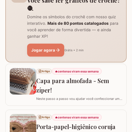
Você sabe ler gráficos de crochê?
🧶
Domine os símbolos do crochê com nosso quiz
interativo.
Mais de 80 pontos catalogados
para
você aprender de forma divertida — e ainda
ganhar XP!
Jogar agora
Grátis • 2 min
🔥
centenas viram essa semana
Artigo
Capa para almofada - Sem
zíper!
Neste passo a passo vou ajudar você confeccionar uma
capa para almofada que não utiliza zíper ou botão para
fechar. Ela é toda feita apenas em crochê mas, não
vamos abrir mão da praticidade de tirar a capa quando
🔥
centenas viram essa semana
Artigo
precisar lavar. Utilizei o fio Barroco Maxcolor nº6 da
Porta-papel-higiênico coruja
Círculo Produtos. Fio 100%…