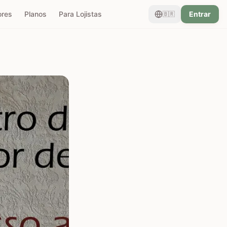
ores
Planos
Para Lojistas
Entrar
🇧🇷