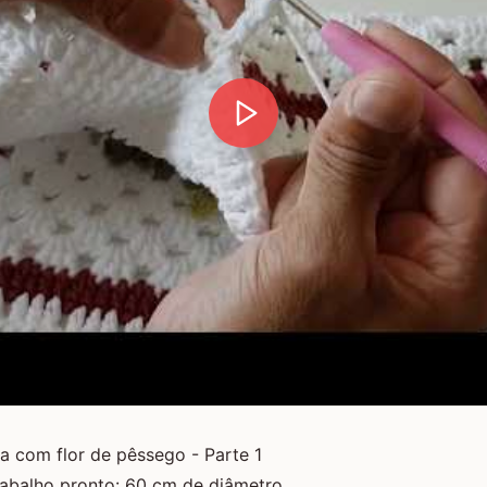
a com flor de pêssego - Parte 1
abalho pronto: 60 cm de diâmetro