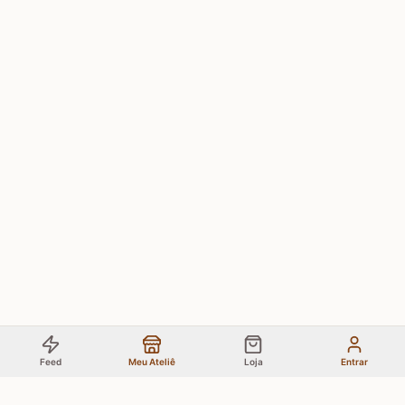
Feed
Meu Ateliê
Loja
Entrar