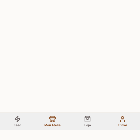
Feed
Meu Ateliê
Loja
Entrar