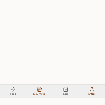
Feed
Meu Ateliê
Loja
Entrar