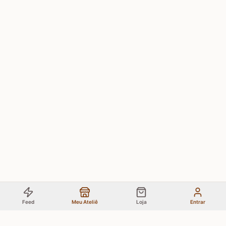
Feed
Meu Ateliê
Loja
Entrar