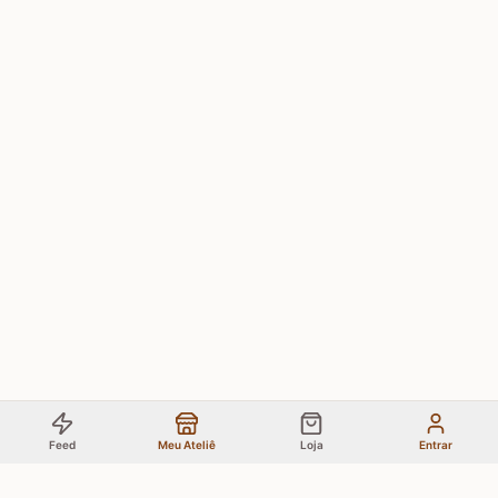
Feed
Meu Ateliê
Loja
Entrar