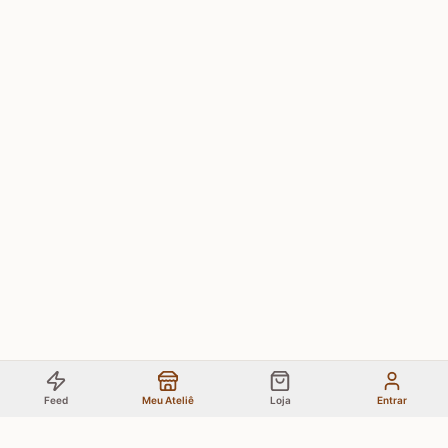
Feed
Meu Ateliê
Loja
Entrar