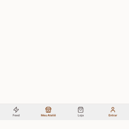
Feed
Meu Ateliê
Loja
Entrar