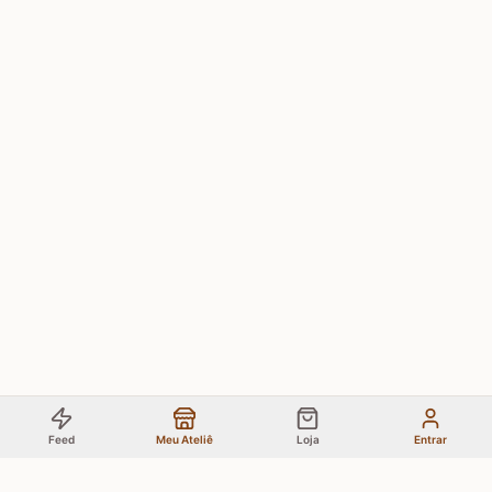
Feed
Meu Ateliê
Loja
Entrar