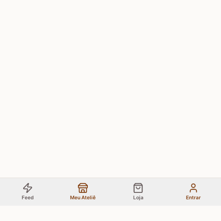
Feed
Meu Ateliê
Loja
Entrar