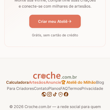
Monte sua vitrine, compartilhe suas criações
e conecte-se com milhares de artesãos.
Criar meu Ateliê
Grátis, sem cartão de crédito
Calculadora
Artesãos
Anuncie
🏆 Ateliê do Milhão
Blog
Para Criadores
Contato
Planos
FAQ
Termos
Privacidade
© 2026
Croche.com.br — a rede social para quem