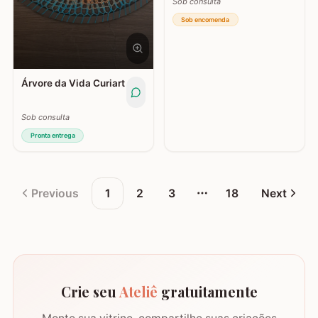
Sob consulta
Sob encomenda
Árvore da Vida Curiart
Sob consulta
Pronta entrega
Previous
1
2
3
18
Next
More pages
Crie seu
Ateliê
gratuitamente