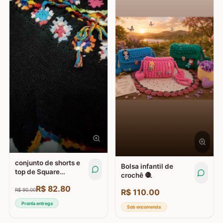
conjunto de shorts e
Bolsa infantil de
top de Square
crochê 🧶
tamanho M 42
R$
82.80
R$
90.00
R$
110.00
Pronta entrega
Sob encomenda